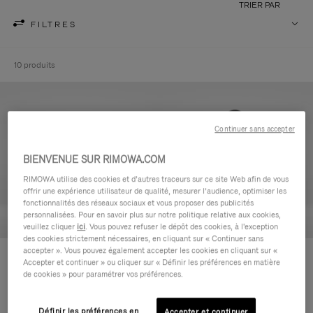
TRIER PAR
FILTRES
10 produits
Continuer sans accepter
BIENVENUE SUR RIMOWA.COM
RIMOWA utilise des cookies et d’autres traceurs sur ce site Web afin de vous
offrir une expérience utilisateur de qualité, mesurer l’audience, optimiser les
fonctionnalités des réseaux sociaux et vous proposer des publicités
personnalisées. Pour en savoir plus sur notre politique relative aux cookies,
veuillez cliquer
ici
. Vous pouvez refuser le dépôt des cookies, à l'exception
des cookies strictement nécessaires, en cliquant sur « Continuer sans
accepter ». Vous pouvez également accepter les cookies en cliquant sur «
Never Still - Cuir Trousse de
Never Still - Cuir Grand Sac à
Accepter et continuer » ou cliquer sur « Définir les préférences en matière
Toilette
dos à rabat
de cookies » pour paramétrer vos préférences.
590,00 €
1.850,00 €
Définir les préférences en
Accepter et continuer