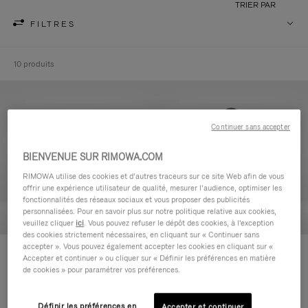
TRIER PAR
FILTRES
10 produits
Continuer sans accepter
BIENVENUE SUR RIMOWA.COM
RIMOWA utilise des cookies et d’autres traceurs sur ce site Web afin de vous
offrir une expérience utilisateur de qualité, mesurer l’audience, optimiser les
fonctionnalités des réseaux sociaux et vous proposer des publicités
personnalisées. Pour en savoir plus sur notre politique relative aux cookies,
veuillez cliquer
ici
. Vous pouvez refuser le dépôt des cookies, à l'exception
des cookies strictement nécessaires, en cliquant sur « Continuer sans
accepter ». Vous pouvez également accepter les cookies en cliquant sur «
Never Still - Cuir Trousse de
Never Still - Cuir Grand Sac à
Accepter et continuer » ou cliquer sur « Définir les préférences en matière
Toilette
dos à rabat
de cookies » pour paramétrer vos préférences.
590,00 €
1.850,00 €
Définir les préférences en
Accepter et continuer