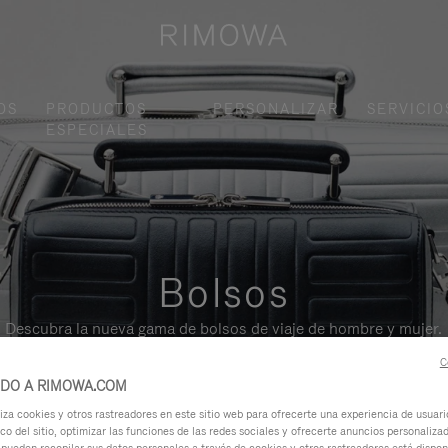
OS
PRODUCTOS
PERSONALIZAR
SERVICIO
ESPECIALES
Bolsos
Descubra la nueva gama de bolsos de viaje de hombre y mujer.
C
IDO A RIMOWA.COM
za cookies y otros rastreadores en este sitio web para ofrecerte una experiencia de usuari
ico del sitio, optimizar las funciones de las redes sociales y ofrecerte anuncios personalizad