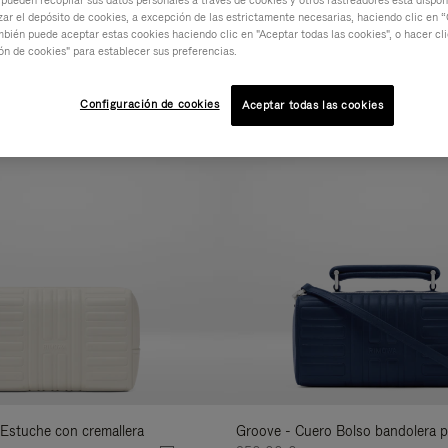
 pueden recopilar sus datos personales a través de cookies y otros rastreadores está dispo
ar el depósito de cookies, a excepción de las estrictamente necesarias, haciendo clic en “
ERIAL
COLECCIÓN
CARACTERÍSTICAS
mbién puede aceptar estas cookies haciendo clic en "Aceptar todas las cookies", o hacer cl
Filtra
ón de cookies" para establecer sus preferencias.
los
Nuevo
resultados
Configuración de cookies
Aceptar todas las cookies
por:
Estuche con cremallera
Groove - Cuero Bolso bandolera 