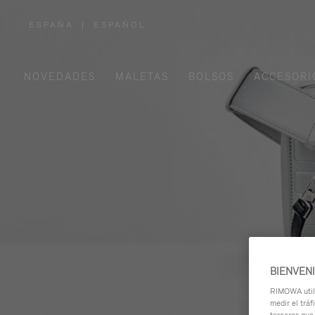
ESPAÑA
|
ESPAÑOL
,
ELIGE
LA
UBICACIÓN
NOVEDADES
MALETAS
BOLSOS
ACCESORI
BIENVEN
RIMOWA utili
medir el tráf