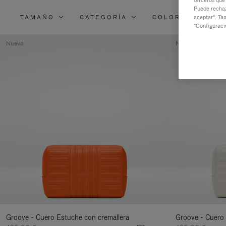
terceros que
Puede rechaz
TAMAÑO
CATEGORÍA
COLOR
MAT
aceptar”. Ta
"Configuraci
Nuevo
Nuevo
Groove - Cuero Estuche con cremallera
Groove - Cuero 