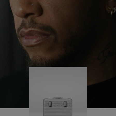
no deja de buscar nuevos retos ni de aprender con
PARA
PULSE
cada paso que da.
REPRODUCIRLO.
PARA
ACTIVARLO.
Su RIMOWA Original Pilot siempre le acompaña en
sus viajes, y cada marca narra la historia de los
lugares que ha visitado y los logros que ha
alcanzado.