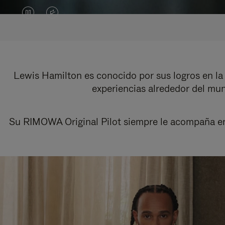
EL
EL
VÍDEO
SONIDO
ESTÁ
DEL
EN
VÍDEO
Lewis Hamilton es conocido por sus logros en la 
experiencias alrededor del mu
PAUSA,
ESTÁ
PULSE
DESACTIVADO:
Su RIMOWA Original Pilot siempre le acompaña en s
PARA
PULSE
REPRODUCIRLO.
PARA
ACTIVARLO.