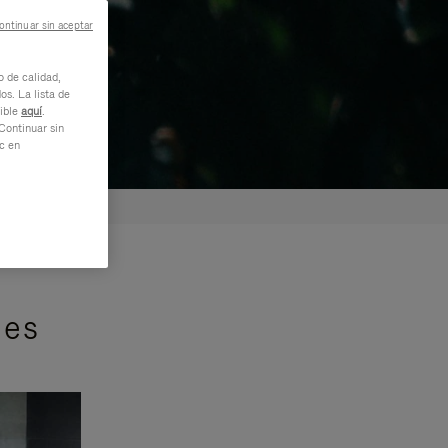
ontinuar sin aceptar
o de calidad,
os. La lista de
nible
aquí
.
Continuar sin
ic en
jes