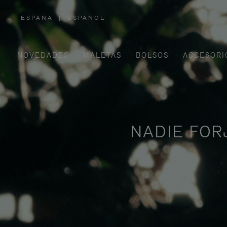
ESPAÑA
|
ESPAÑOL
,
ELIGE
LA
UBICACIÓN
NOVEDADES
MALETAS
BOLSOS
ACCESORI
NADIE FOR