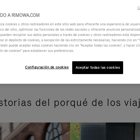
C
IDO A RIMOWA.COM
za cookies y otros rastreadores en este sitio web para ofrecerte una experiencia de usuari
ico del sitio, optimizar las funciones de las redes sociales y ofrecerte anuncios personalizad
 pueden recopilar sus datos personales a través de cookies y otros rastreadores está dispo
ar el depósito de cookies, a excepción de las estrictamente necesarias, haciendo clic en “
mbién puede aceptar estas cookies haciendo clic en "Aceptar todas las cookies", o hacer cl
ón de cookies" para establecer sus preferencias.
Configuración de cookies
Aceptar todas las cookies
storias del porqué de los via