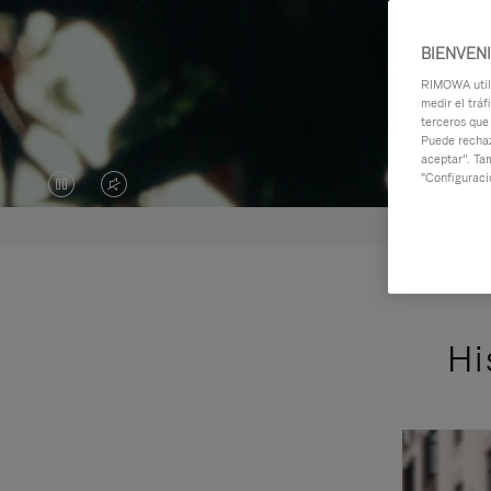
BIENVEN
RIMOWA utili
medir el tráf
terceros que
Puede rechaz
aceptar”. Ta
"Configuraci
EL
EL
VÍDEO
SONIDO
ESTÁ
DEL
EN
VÍDEO
Hi
PAUSA,
ESTÁ
PULSE
DESACTIVADO:
PARA
PULSE
REPRODUCIRLO.
PARA