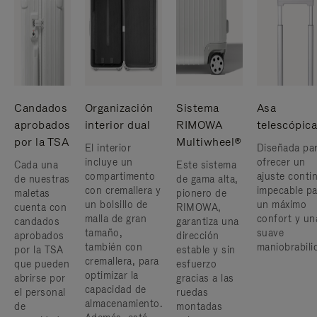
Candados
Organización
Sistema
Asa
aprobados
interior dual
RIMOWA
telescópica
por la TSA
Multiwheel®
El interior
Diseñada pa
incluye un
ofrecer un
Cada una
Este sistema
compartimento
ajuste conti
de nuestras
de gama alta,
con cremallera y
impecable pa
maletas
pionero de
un bolsillo de
un máximo
cuenta con
RIMOWA,
malla de gran
confort y un
candados
garantiza una
tamaño,
suave
aprobados
dirección
también con
maniobrabili
por la TSA
estable y sin
cremallera, para
que pueden
esfuerzo
optimizar la
abrirse por
gracias a las
capacidad de
el personal
ruedas
almacenamiento.
de
montadas