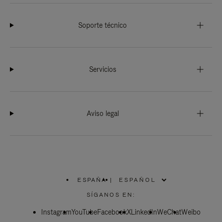
Soporte técnico
Servicios
Aviso legal
ESPAÑA
|
,
ELIGE
SÍGANOS EN:
LA
UBICACIÓN
Instagram
YouTube
Facebook
X
LinkedIn
WeChat
Weibo