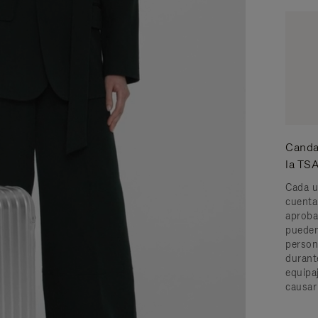
Canda
la TS
Cada u
cuenta
aproba
pueden
person
durant
equipaj
causar