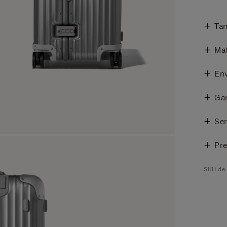
Ta
Mat
Env
Gar
Ser
Pre
SKU de