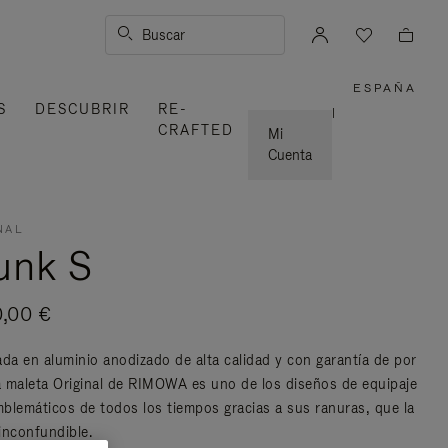
Buscar
ESPAÑA
,
S
DESCUBRIR
RE-
ELIGE
|
LA
CRAFTED
UBICAC
Mi
Cuenta
NAL
unk S
0,00 €
ada en aluminio anodizado de alta calidad y con garantía de por
la maleta Original de RIMOWA es uno de los diseños de equipaje
blemáticos de todos los tiempos gracias a sus ranuras, que la
inconfundible.