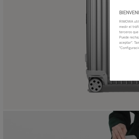
BIENVEN
RIMOWA utili
medir el tráf
terceros que
Puede rechaz
aceptar”. Ta
"Configuraci