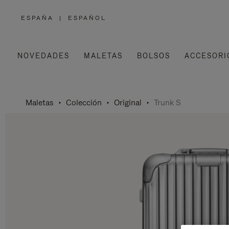
ESPAÑA
|
ESPAÑOL
,
ELIGE
LA
UBICACIÓN
NOVEDADES
MALETAS
BOLSOS
ACCESORI
Maletas
Colección
Original
Trunk S