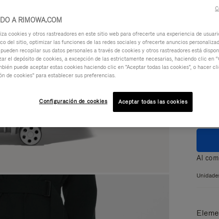
Ver más
C
IDO A RIMOWA.COM
za cookies y otros rastreadores en este sitio web para ofrecerte una experiencia de usuari
ico del sitio, optimizar las funciones de las redes sociales y ofrecerte anuncios personalizad
 pueden recopilar sus datos personales a través de cookies y otros rastreadores está dispo
ar el depósito de cookies, a excepción de las estrictamente necesarias, haciendo clic en “
mbién puede aceptar estas cookies haciendo clic en "Aceptar todas las cookies", o hacer cl
Color
ón de cookies" para establecer sus preferencias.
Configuración de cookies
Aceptar todas las cookies
Al com
Unidades
Eleme