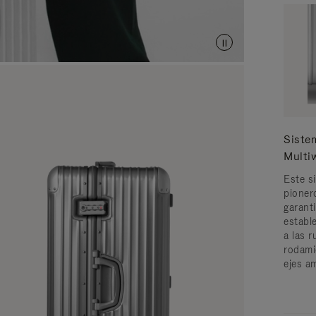
Sist
Multi
Este s
pione
garant
estable
a las 
rodami
ejes a