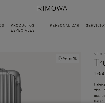
OS
PRODUCTOS
PERSONALIZAR
SERVICIO
ESPECIALES
ORIGI
Tr
Ver en 3D
1.65
Fabric
vida, 
más em
hacen 