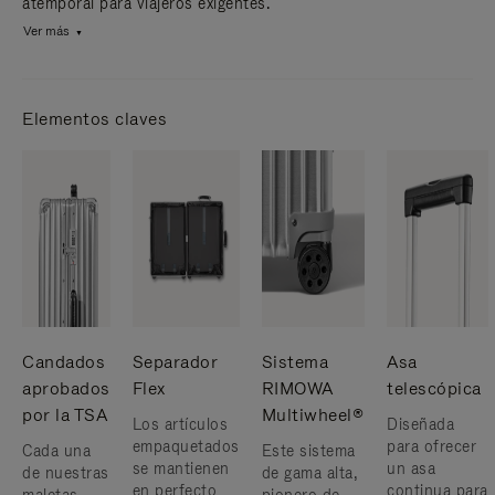
atemporal para viajeros exigentes.
Ver más
Elementos claves
Candados
Separador
Sistema
Asa
aprobados
Flex
RIMOWA
telescópica
por la TSA
Multiwheel®
Los artículos
Diseñada
empaquetados
para ofrecer
Cada una
Este sistema
se mantienen
un asa
de nuestras
de gama alta,
en perfecto
continua para