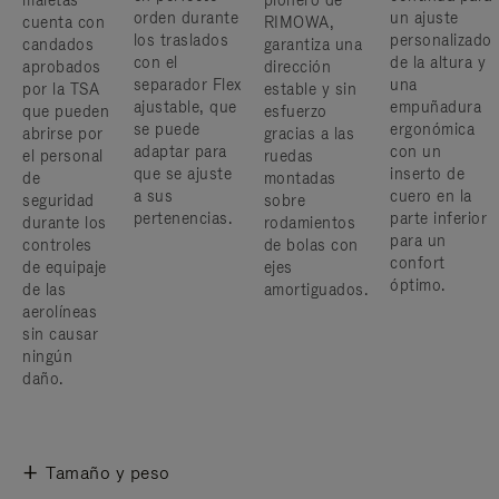
maletas
pionero de
orden durante
un ajuste
cuenta con
RIMOWA,
los traslados
personalizado
candados
garantiza una
con el
de la altura y
aprobados
dirección
separador Flex
una
por la TSA
estable y sin
ajustable, que
empuñadura
que pueden
esfuerzo
se puede
ergonómica
abrirse por
gracias a las
adaptar para
con un
el personal
ruedas
que se ajuste
inserto de
de
montadas
a sus
cuero en la
seguridad
sobre
pertenencias.
parte inferior
durante los
rodamientos
para un
controles
de bolas con
confort
de equipaje
ejes
óptimo.
de las
amortiguados.
aerolíneas
sin causar
ningún
daño.
Tamaño y peso