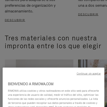
preferencias de organización y
una a dos seman
almacenamiento.
DESCUBRIR
DESCUBRIR
Tres materiales con nuestra
impronta entre los que elegir
Continuar sin aceptar
BIENVENIDO A RIMOWA.COM
RIMOWA utiliza cookies y otros rastreadores en este sitio web para ofrecerte
una experiencia de usuario de calidad, medir el tráfico del sitio, optimizar las
funciones de las redes sociales y ofrecerte anuncios personalizados. La lista
de terceros que pueden recopilar sus datos personales a través de cookies y