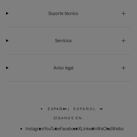
Soporte técnico
Servicios
Aviso legal
ESPAÑA
|
,
ELIGE
SÍGANOS EN:
LA
UBICACIÓN
Instagram
YouTube
Facebook
X
LinkedIn
WeChat
Weibo