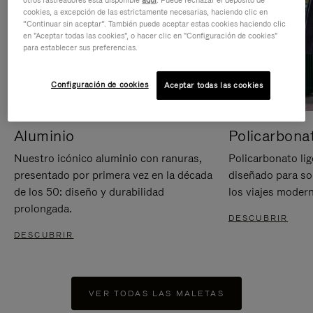
otros rastreadores está disponible
aquí
. Puede rechazar el depósito de
cookies, a excepción de las estrictamente necesarias, haciendo clic en
“Continuar sin aceptar”. También puede aceptar estas cookies haciendo clic
en "Aceptar todas las cookies", o hacer clic en "Configuración de cookies"
para establecer sus preferencias.
Configuración de cookies
Aceptar todas las cookies
Aluminio
Policarbona
Nuestro icónico aluminio con ranuras,
Policarbonato lig
presentado por primera vez en la década
diseñado para sop
de los 50: diseño y durabilidad
los viajes moder
prolongada.
DESCUBRIR
DESCUBRIR
VER TODAS LAS MALETAS