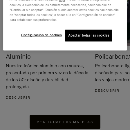
otros rastreadores está disponible
aquí
. Puede rechazar el depósito de
cookies, a excepción de las estrictamente necesarias, haciendo clic en
“Continuar sin aceptar”. También puede aceptar estas cookies haciendo clic
en "Aceptar todas las cookies", o hacer clic en "Configuración de cookies"
para establecer sus preferencias.
Configuración de cookies
Aceptar todas las cookies
Aluminio
Policarbona
Nuestro icónico aluminio con ranuras,
Policarbonato lig
presentado por primera vez en la década
diseñado para sop
de los 50: diseño y durabilidad
los viajes moder
prolongada.
DESCUBRIR
DESCUBRIR
VER TODAS LAS MALETAS