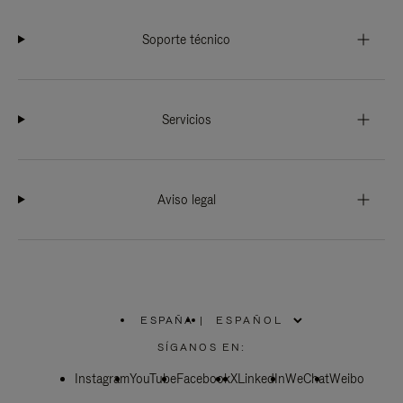
Soporte técnico
Servicios
Aviso legal
ESPAÑA
|
,
ELIGE
SÍGANOS EN:
LA
UBICACIÓN
Instagram
YouTube
Facebook
X
LinkedIn
WeChat
Weibo