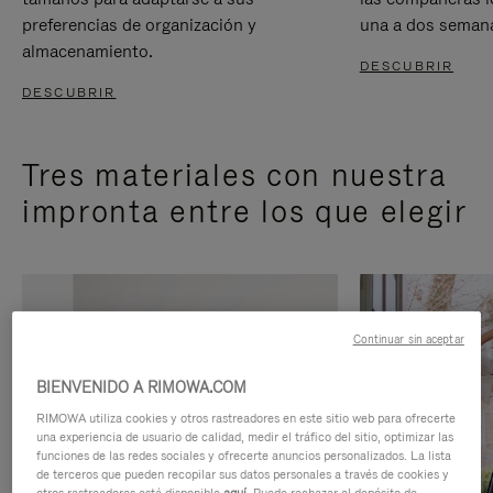
preferencias de organización y
una a dos seman
almacenamiento.
DESCUBRIR
DESCUBRIR
Tres materiales con nuestra
impronta entre los que elegir
Continuar sin aceptar
BIENVENIDO A RIMOWA.COM
RIMOWA utiliza cookies y otros rastreadores en este sitio web para ofrecerte
una experiencia de usuario de calidad, medir el tráfico del sitio, optimizar las
funciones de las redes sociales y ofrecerte anuncios personalizados. La lista
de terceros que pueden recopilar sus datos personales a través de cookies y