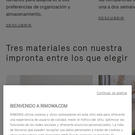
preferencias de organización y
una a dos seman
almacenamiento.
DESCUBRIR
DESCUBRIR
Tres materiales con nuestra
impronta entre los que elegir
Continuar sin aceptar
BIENVENIDO A RIMOWA.COM
RIMOWA utiliza cookies y otros rastreadores en este sitio web para ofrecerte
una experiencia de usuario de calidad, medir el tráfico del sitio, optimizar las
funciones de las redes sociales y ofrecerte anuncios personalizados. La lista
de terceros que pueden recopilar sus datos personales a través de cookies y