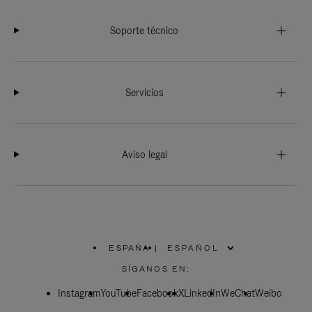
Soporte técnico
Servicios
Aviso legal
ESPAÑA
|
,
ELIGE
SÍGANOS EN:
LA
UBICACIÓN
Instagram
YouTube
Facebook
X
LinkedIn
WeChat
Weibo