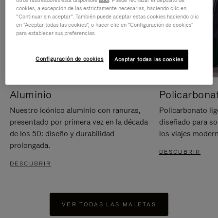
otros rastreadores está disponible
aquí
. Puede rechazar el depósito de
cookies, a excepción de las estrictamente necesarias, haciendo clic en
“Continuar sin aceptar”. También puede aceptar estas cookies haciendo clic
en "Aceptar todas las cookies", o hacer clic en "Configuración de cookies"
para establecer sus preferencias.
Configuración de cookies
Aceptar todas las cookies
Aluminio
Policarbona
Nuestro icónico aluminio con ranuras,
Policarbonato lig
presentado por primera vez en la década
diseñado para sop
de los 50: diseño y durabilidad
los viajes moder
prolongada.
DESCUBRIR
DESCUBRIR
VER TODAS LAS MALETAS