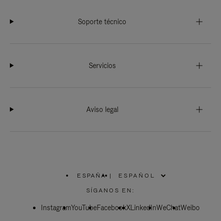
Soporte técnico
Servicios
Aviso legal
ESPAÑA
|
,
ELIGE
SÍGANOS EN:
LA
UBICACIÓN
Instagram
YouTube
Facebook
X
LinkedIn
WeChat
Weibo