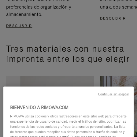
preferencias de organización y
una a dos seman
almacenamiento.
DESCUBRIR
DESCUBRIR
Tres materiales con nuestra
impronta entre los que elegir
Continuar sin aceptar
BIENVENIDO A RIMOWA.COM
RIMOWA utiliza cookies y otros rastreadores en este sitio web para ofrecerte
una experiencia de usuario de calidad, medir el tráfico del sitio, optimizar las
funciones de las redes sociales y ofrecerte anuncios personalizados. La lista
de terceros que pueden recopilar sus datos personales a través de cookies y