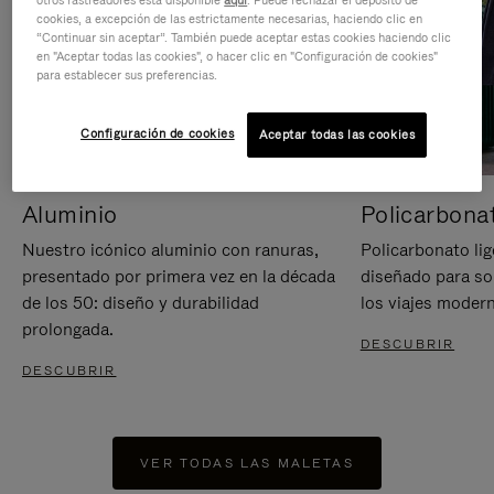
otros rastreadores está disponible
aquí
. Puede rechazar el depósito de
cookies, a excepción de las estrictamente necesarias, haciendo clic en
“Continuar sin aceptar”. También puede aceptar estas cookies haciendo clic
en "Aceptar todas las cookies", o hacer clic en "Configuración de cookies"
para establecer sus preferencias.
Configuración de cookies
Aceptar todas las cookies
Aluminio
Policarbona
Nuestro icónico aluminio con ranuras,
Policarbonato lig
presentado por primera vez en la década
diseñado para sop
de los 50: diseño y durabilidad
los viajes moder
prolongada.
DESCUBRIR
DESCUBRIR
VER TODAS LAS MALETAS