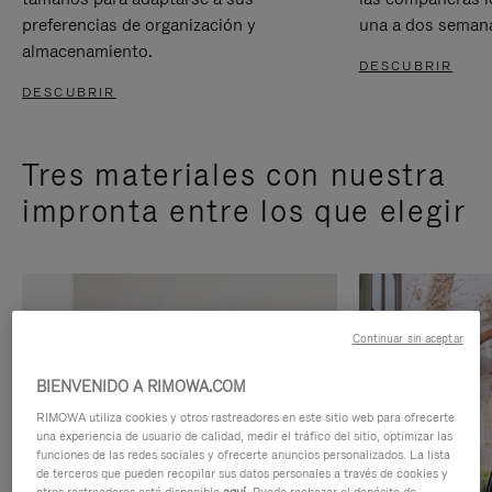
preferencias de organización y
una a dos seman
almacenamiento.
DESCUBRIR
DESCUBRIR
Tres materiales con nuestra
impronta entre los que elegir
Continuar sin aceptar
BIENVENIDO A RIMOWA.COM
RIMOWA utiliza cookies y otros rastreadores en este sitio web para ofrecerte
una experiencia de usuario de calidad, medir el tráfico del sitio, optimizar las
funciones de las redes sociales y ofrecerte anuncios personalizados. La lista
de terceros que pueden recopilar sus datos personales a través de cookies y