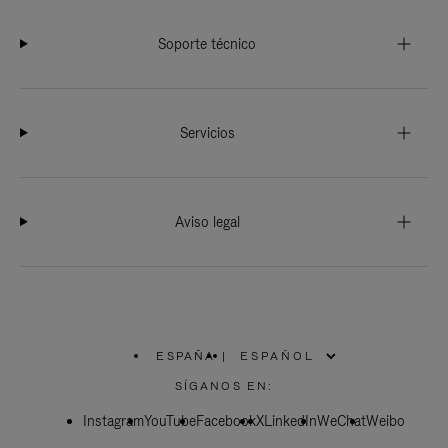
Soporte técnico
Servicios
Aviso legal
ESPAÑA
|
,
ELIGE
SÍGANOS EN:
LA
UBICACIÓN
Instagram
YouTube
Facebook
X
LinkedIn
WeChat
Weibo