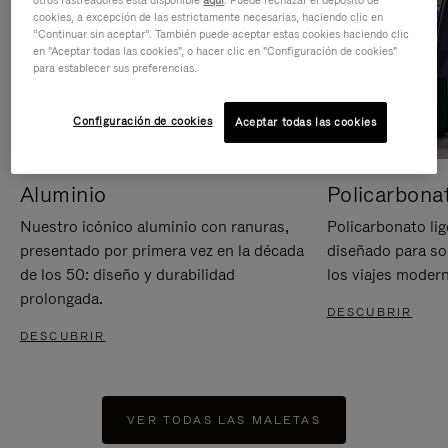
otros rastreadores está disponible
aquí
. Puede rechazar el depósito de
cookies, a excepción de las estrictamente necesarias, haciendo clic en
“Continuar sin aceptar”. También puede aceptar estas cookies haciendo clic
en "Aceptar todas las cookies", o hacer clic en "Configuración de cookies"
para establecer sus preferencias.
Configuración de cookies
Aceptar todas las cookies
Aluminio
Policarbona
Nuestro icónico aluminio con ranuras,
Policarbonato lig
presentado por primera vez en la década
diseñado para sop
de los 50: diseño y durabilidad
los viajes moder
prolongada.
DESCUBRIR
DESCUBRIR
VER TODAS LAS MALETAS