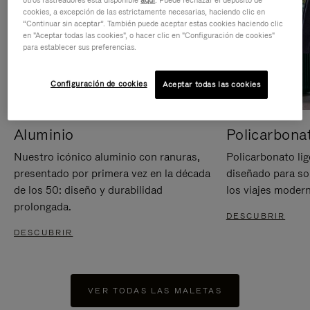
otros rastreadores está disponible
aquí
. Puede rechazar el depósito de
cookies, a excepción de las estrictamente necesarias, haciendo clic en
“Continuar sin aceptar”. También puede aceptar estas cookies haciendo clic
en "Aceptar todas las cookies", o hacer clic en "Configuración de cookies"
para establecer sus preferencias.
Configuración de cookies
Aceptar todas las cookies
Aluminio
Policarbona
Nuestro icónico aluminio con ranuras,
Policarbonato lig
presentado por primera vez en la década
diseñado para sop
de los 50: diseño y durabilidad
los viajes moder
prolongada.
DESCUBRIR
DESCUBRIR
VER TODAS LAS MALETAS