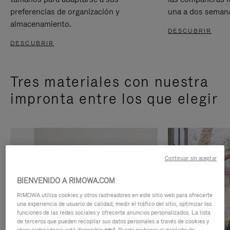
preferencias de organización y
una a dos seman
almacenamiento.
DESCUBRIR
DESCUBRIR
Tres materiales con nuestra
impronta entre los que elegir
Continuar sin aceptar
BIENVENIDO A RIMOWA.COM
RIMOWA utiliza cookies y otros rastreadores en este sitio web para ofrecerte
una experiencia de usuario de calidad, medir el tráfico del sitio, optimizar las
funciones de las redes sociales y ofrecerte anuncios personalizados. La lista
de terceros que pueden recopilar sus datos personales a través de cookies y