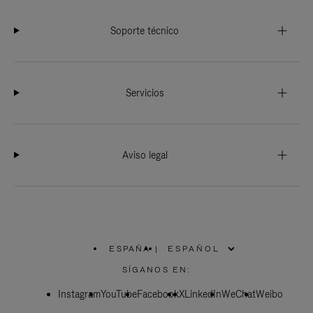
Soporte técnico
Servicios
Aviso legal
ESPAÑA
|
,
ELIGE
SÍGANOS EN:
LA
UBICACIÓN
Instagram
YouTube
Facebook
X
LinkedIn
WeChat
Weibo