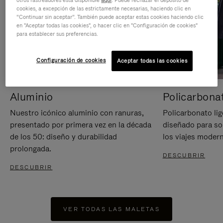
otros rastreadores está disponible
aquí
. Puede rechazar el depósito de
cookies, a excepción de las estrictamente necesarias, haciendo clic en
“Continuar sin aceptar”. También puede aceptar estas cookies haciendo clic
en "Aceptar todas las cookies", o hacer clic en "Configuración de cookies"
para establecer sus preferencias.
Configuración de cookies
Aceptar todas las cookies
Aluminio
Policarbona
Nuestro icónico aluminio con ranuras,
Policarbonato lig
presentado por primera vez en la década
diseñado para sop
de los 50: diseño y durabilidad
los viajes moder
prolongada.
DESCUBRIR
DESCUBRIR
VER TODAS LAS MALETAS