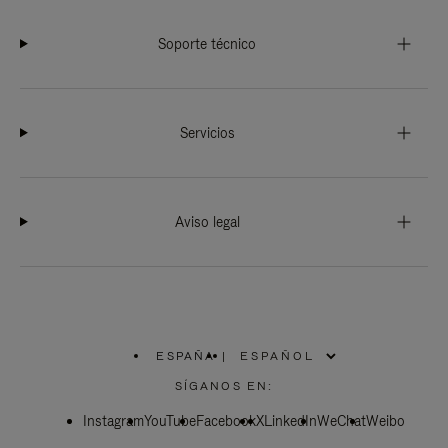
Soporte técnico
Servicios
Aviso legal
ESPAÑA
|
,
ELIGE
SÍGANOS EN:
LA
UBICACIÓN
Instagram
YouTube
Facebook
X
LinkedIn
WeChat
Weibo