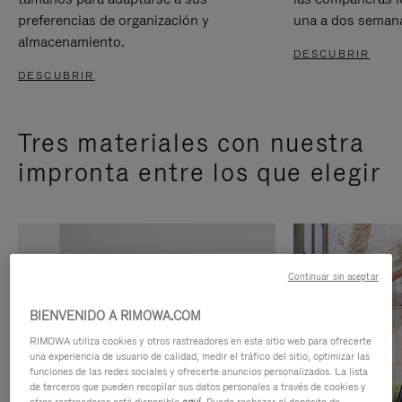
preferencias de organización y
una a dos seman
almacenamiento.
DESCUBRIR
DESCUBRIR
Tres materiales con nuestra
impronta entre los que elegir
Continuar sin aceptar
BIENVENIDO A RIMOWA.COM
RIMOWA utiliza cookies y otros rastreadores en este sitio web para ofrecerte
una experiencia de usuario de calidad, medir el tráfico del sitio, optimizar las
funciones de las redes sociales y ofrecerte anuncios personalizados. La lista
de terceros que pueden recopilar sus datos personales a través de cookies y