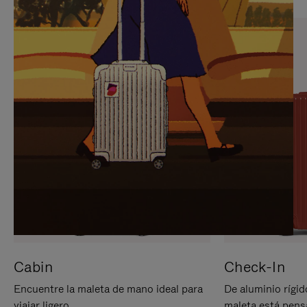
PARA
PULSE
PAUSARLO.
PARA
ACTIVARLO.
Cabin
Check-In
Encuentre la maleta de mano ideal para
De aluminio rígid
viajar ligero.
maleta está pens