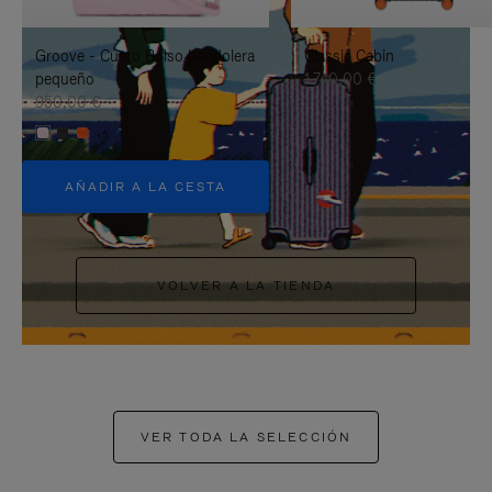
PAUSARLO.
PARA
Groove - Cuero Bolso bandolera
Classic Cabin
ACTIVARLO.
pequeño
1.740,00 €
950,00 €
+5
AÑADIR A LA CESTA
VOLVER A LA TIENDA
VER TODA LA SELECCIÓN