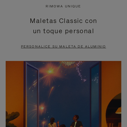
NO
DEL
RIMOWA UNIQUE
ESTÁ
VÍDEO
Maletas Classic con
PAUSADO,
ESTÁ
un toque personal
PULSE
DESACTIVADO:
PARA
PULSE
PERSONALICE SU MALETA DE ALUMINIO
PAUSARLO.
PARA
ACTIVARLO.