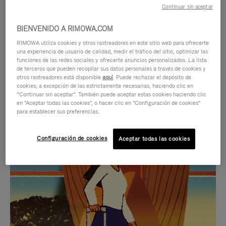
Continuar sin aceptar
BIENVENIDO A RIMOWA.COM
RIMOWA utiliza cookies y otros rastreadores en este sitio web para ofrecerte
una experiencia de usuario de calidad, medir el tráfico del sitio, optimizar las
funciones de las redes sociales y ofrecerte anuncios personalizados. La lista
de terceros que pueden recopilar sus datos personales a través de cookies y
otros rastreadores está disponible
aquí
. Puede rechazar el depósito de
cookies, a excepción de las estrictamente necesarias, haciendo clic en
“Continuar sin aceptar”. También puede aceptar estas cookies haciendo clic
en "Aceptar todas las cookies", o hacer clic en "Configuración de cookies"
para establecer sus preferencias.
EL
EL
Configuración de cookies
Aceptar todas las cookies
VÍDEO
SONIDO
NO
DEL
IDAS DE REGALO CUIDADOSAMENTE ELEGIDAS
ESTÁ
VÍDEO
Encuentre su compañero de
PAUSADO,
ESTÁ
viaje ideal
PULSE
DESACTIVADO: