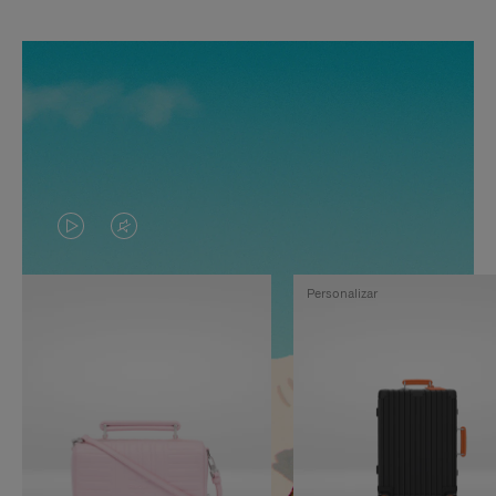
EL
EL
VÍDEO
SONIDO
Personalizar
NO
DEL
ESTÁ
VÍDEO
PAUSADO,
ESTÁ
PULSE
DESACTIVADO:
PARA
PULSE