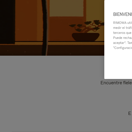
BIENVEN
RIMOWA utili
medir el tráf
terceros que
Puede rechaz
aceptar”. Ta
"Configuraci
Encuentre fiele
E