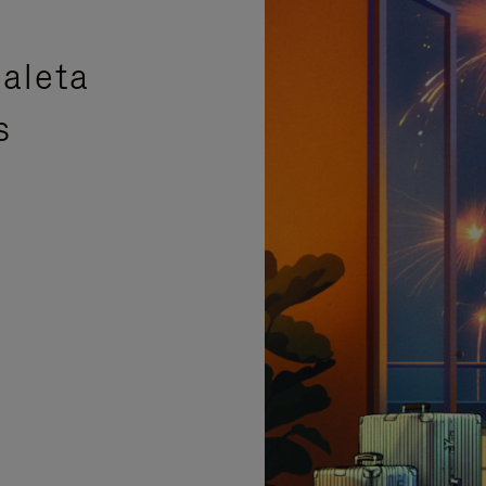
aleta
s