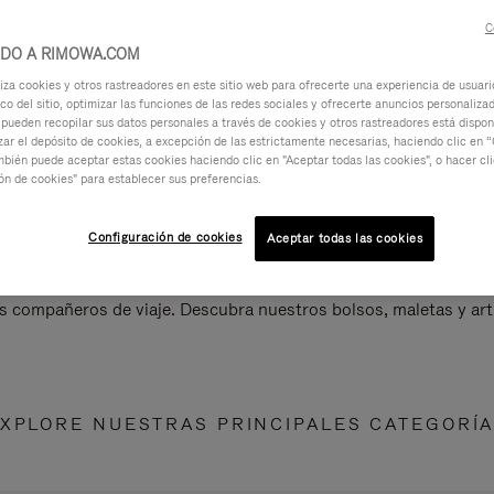
C
IDO A RIMOWA.COM
za cookies y otros rastreadores en este sitio web para ofrecerte una experiencia de usuari
ico del sitio, optimizar las funciones de las redes sociales y ofrecerte anuncios personalizad
 pueden recopilar sus datos personales a través de cookies y otros rastreadores está dispo
ar el depósito de cookies, a excepción de las estrictamente necesarias, haciendo clic en “
mbién puede aceptar estas cookies haciendo clic en "Aceptar todas las cookies", o hacer cl
ón de cookies" para establecer sus preferencias.
Configuración de cookies
Aceptar todas las cookies
s compañeros de viaje. Descubra nuestros bolsos, maletas y art
XPLORE NUESTRAS PRINCIPALES CATEGORÍ