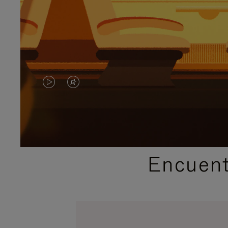
EL
EL
VÍDEO
SONIDO
NO
DEL
ESTÁ
VÍDEO
Encuent
PAUSADO,
ESTÁ
PULSE
DESACTIVADO:
PARA
PULSE
PAUSARLO.
PARA