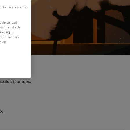
ontinuar sin aceptar
o de calidad,
os. La lista de
nible
aquí
.
Continuar sin
ic en
ículos icónicos.
AS