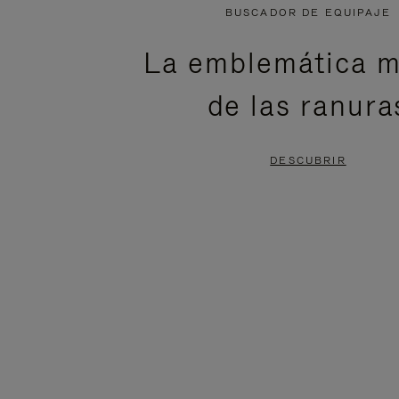
NO
DEL
BUSCADOR DE EQUIPAJE
ESTÁ
VÍDEO
La emblemática m
PAUSADO,
ESTÁ
de las ranura
PULSE
DESACTIVADO:
PARA
PULSE
DESCUBRIR
PAUSARLO.
PARA
ACTIVARLO.