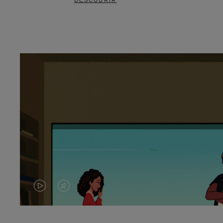
DESCUBRIR
EL
EL
VÍDEO
SONIDO