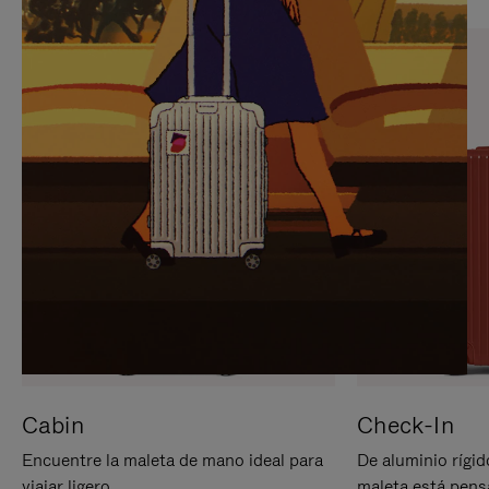
PARA
PULSE
PAUSARLO.
PARA
ACTIVARLO.
Cabin
Check-In
Encuentre la maleta de mano ideal para
De aluminio rígid
viajar ligero.
maleta está pens