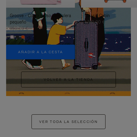
PAUSARLO.
PARA
Groove - Cuero Bolso bandolera
Classic Cabin
ACTIVARLO.
pequeño
1.740,00 €
950,00 €
+5
AÑADIR A LA CESTA
VOLVER A LA TIENDA
VER TODA LA SELECCIÓN