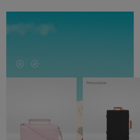
EL
EL
VÍDEO
SONIDO
Personalizar
NO
DEL
ESTÁ
VÍDEO
PAUSADO,
ESTÁ
PULSE
DESACTIVADO:
PARA
PULSE