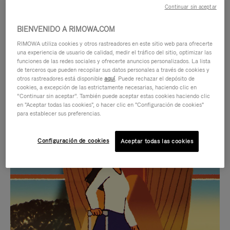
Continuar sin aceptar
BIENVENIDO A RIMOWA.COM
RIMOWA utiliza cookies y otros rastreadores en este sitio web para ofrecerte
una experiencia de usuario de calidad, medir el tráfico del sitio, optimizar las
funciones de las redes sociales y ofrecerte anuncios personalizados. La lista
de terceros que pueden recopilar sus datos personales a través de cookies y
otros rastreadores está disponible
aquí
. Puede rechazar el depósito de
cookies, a excepción de las estrictamente necesarias, haciendo clic en
“Continuar sin aceptar”. También puede aceptar estas cookies haciendo clic
en "Aceptar todas las cookies", o hacer clic en "Configuración de cookies"
para establecer sus preferencias.
EL
EL
Configuración de cookies
Aceptar todas las cookies
VÍDEO
SONIDO
NO
DEL
IDAS DE REGALO CUIDADOSAMENTE ELEGIDAS
ESTÁ
VÍDEO
Encuentre su compañero de
PAUSADO,
ESTÁ
viaje ideal
PULSE
DESACTIVADO: