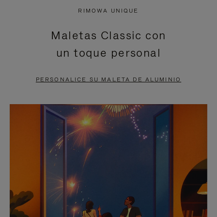
NO
DEL
RIMOWA UNIQUE
ESTÁ
VÍDEO
Maletas Classic con
PAUSADO,
ESTÁ
un toque personal
PULSE
DESACTIVADO:
PARA
PULSE
PERSONALICE SU MALETA DE ALUMINIO
PAUSARLO.
PARA
ACTIVARLO.