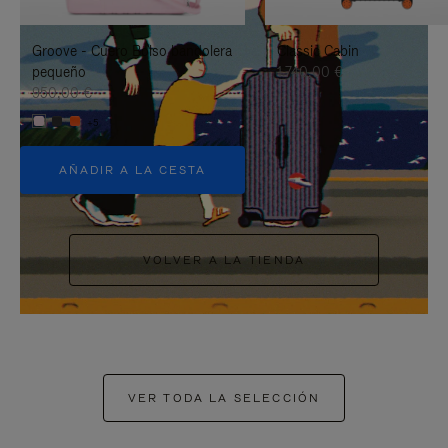
PAUSARLO.
PARA
Groove - Cuero Bolso bandolera
Classic Cabin
ACTIVARLO.
pequeño
1.740,00 €
950,00 €
+5
AÑADIR A LA CESTA
VOLVER A LA TIENDA
VER TODA LA SELECCIÓN