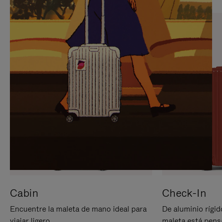
PARA
PULSE
PAUSARLO.
PARA
ACTIVARLO.
Cabin
Check-In
Encuentre la maleta de mano ideal para
De aluminio rígid
viajar ligero.
maleta está pens