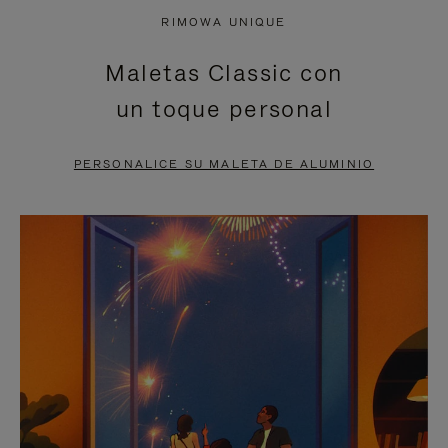
NO
DEL
RIMOWA UNIQUE
ESTÁ
VÍDEO
Maletas Classic con
PAUSADO,
ESTÁ
un toque personal
PULSE
DESACTIVADO:
PARA
PULSE
PERSONALICE SU MALETA DE ALUMINIO
PAUSARLO.
PARA
ACTIVARLO.