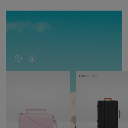
EL
EL
VÍDEO
SONIDO
Personalizar
NO
DEL
ESTÁ
VÍDEO
PAUSADO,
ESTÁ
PULSE
DESACTIVADO:
PARA
PULSE