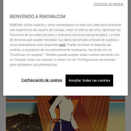
Continuar sin aceptar
BIENVENIDO A RIMOWA.COM
RIMOWA utiliza cookies y otros rastreadores en este sitio web para ofrecerte
una experiencia de usuario de calidad, medir el tráfico del sitio, optimizar las
funciones de las redes sociales y ofrecerte anuncios personalizados. La lista
de terceros que pueden recopilar sus datos personales a través de cookies y
otros rastreadores está disponible
aquí
. Puede rechazar el depósito de
cookies, a excepción de las estrictamente necesarias, haciendo clic en
“Continuar sin aceptar”. También puede aceptar estas cookies haciendo clic
en "Aceptar todas las cookies", o hacer clic en "Configuración de cookies"
para establecer sus preferencias.
EL
EL
Configuración de cookies
Aceptar todas las cookies
VÍDEO
SONIDO
NO
DEL
IDAS DE REGALO CUIDADOSAMENTE ELEGIDAS
ESTÁ
VÍDEO
Encuentre su compañero de
PAUSADO,
ESTÁ
viaje ideal
PULSE
DESACTIVADO: