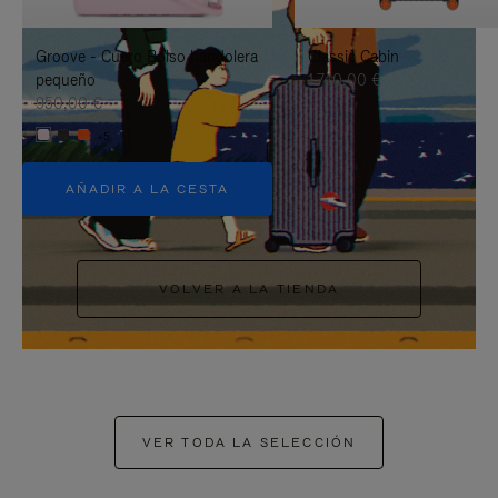
PAUSARLO.
PARA
Groove - Cuero Bolso bandolera
Classic Cabin
ACTIVARLO.
pequeño
1.740,00 €
950,00 €
+5
AÑADIR A LA CESTA
VOLVER A LA TIENDA
VER TODA LA SELECCIÓN