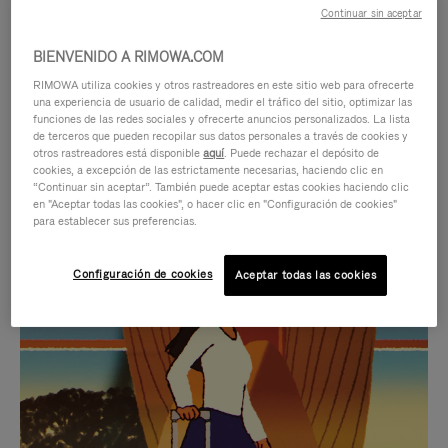
Continuar sin aceptar
BIENVENIDO A RIMOWA.COM
RIMOWA utiliza cookies y otros rastreadores en este sitio web para ofrecerte
una experiencia de usuario de calidad, medir el tráfico del sitio, optimizar las
funciones de las redes sociales y ofrecerte anuncios personalizados. La lista
de terceros que pueden recopilar sus datos personales a través de cookies y
otros rastreadores está disponible
aquí
. Puede rechazar el depósito de
cookies, a excepción de las estrictamente necesarias, haciendo clic en
“Continuar sin aceptar”. También puede aceptar estas cookies haciendo clic
en "Aceptar todas las cookies", o hacer clic en "Configuración de cookies"
para establecer sus preferencias.
EL
EL
Configuración de cookies
Aceptar todas las cookies
VÍDEO
SONIDO
NO
DEL
IDAS DE REGALO CUIDADOSAMENTE ELEGIDAS
ESTÁ
VÍDEO
Encuentre su compañero de
PAUSADO,
ESTÁ
viaje ideal
PULSE
DESACTIVADO: