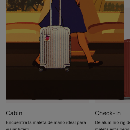
PARA
PULSE
PAUSARLO.
PARA
ACTIVARLO.
Cabin
Check-In
Encuentre la maleta de mano ideal para
De aluminio rígid
viajar ligero.
maleta está pens