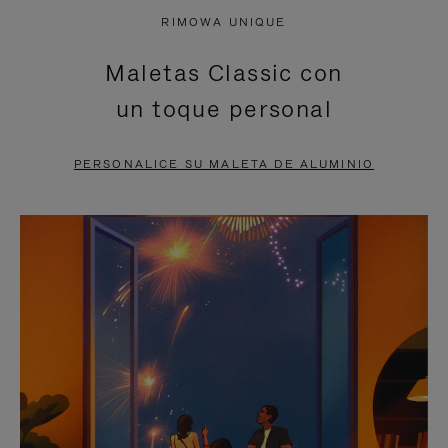
NO
DEL
RIMOWA UNIQUE
ESTÁ
VÍDEO
Maletas Classic con
PAUSADO,
ESTÁ
un toque personal
PULSE
DESACTIVADO:
PARA
PULSE
PERSONALICE SU MALETA DE ALUMINIO
PAUSARLO.
PARA
ACTIVARLO.