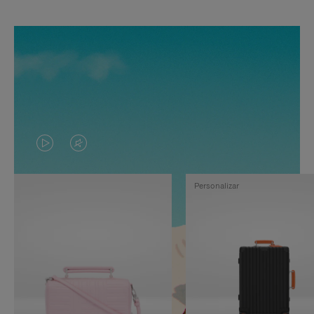
EL
EL
VÍDEO
SONIDO
Personalizar
NO
DEL
ESTÁ
VÍDEO
PAUSADO,
ESTÁ
PULSE
DESACTIVADO:
PARA
PULSE