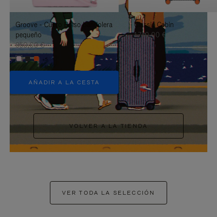
PAUSARLO.
PARA
Groove - Cuero Bolso bandolera
Classic Cabin
ACTIVARLO.
pequeño
1.740,00 €
950,00 €
+5
AÑADIR A LA CESTA
VOLVER A LA TIENDA
VER TODA LA SELECCIÓN