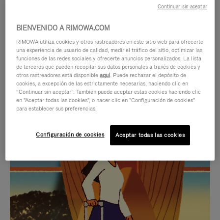
Continuar sin aceptar
BIENVENIDO A RIMOWA.COM
RIMOWA utiliza cookies y otros rastreadores en este sitio web para ofrecerte
una experiencia de usuario de calidad, medir el tráfico del sitio, optimizar las
funciones de las redes sociales y ofrecerte anuncios personalizados. La lista
de terceros que pueden recopilar sus datos personales a través de cookies y
otros rastreadores está disponible
aquí
. Puede rechazar el depósito de
cookies, a excepción de las estrictamente necesarias, haciendo clic en
“Continuar sin aceptar”. También puede aceptar estas cookies haciendo clic
en "Aceptar todas las cookies", o hacer clic en "Configuración de cookies"
para establecer sus preferencias.
EL
EL
Configuración de cookies
Aceptar todas las cookies
VÍDEO
SONIDO
NO
DEL
IDAS DE REGALO CUIDADOSAMENTE ELEGIDAS
ESTÁ
VÍDEO
Encuentre su compañero de
PAUSADO,
ESTÁ
viaje ideal
PULSE
DESACTIVADO: