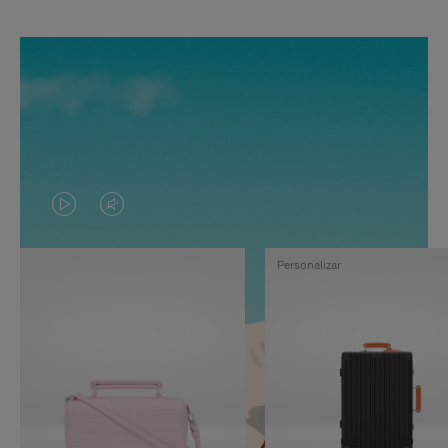
EL
EL
VÍDEO
SONIDO
Personalizar
NO
DEL
ESTÁ
VÍDEO
PAUSADO,
ESTÁ
PULSE
DESACTIVADO:
PARA
PULSE