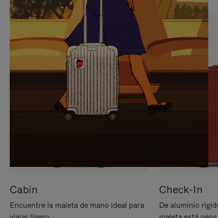
PARA
PULSE
PAUSARLO.
PARA
ACTIVARLO.
Cabin
Check-In
Encuentre la maleta de mano ideal para
De aluminio rígid
viajar ligero.
maleta está pens