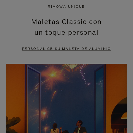
NO
DEL
RIMOWA UNIQUE
ESTÁ
VÍDEO
Maletas Classic con
PAUSADO,
ESTÁ
un toque personal
PULSE
DESACTIVADO:
PARA
PULSE
PERSONALICE SU MALETA DE ALUMINIO
PAUSARLO.
PARA
ACTIVARLO.