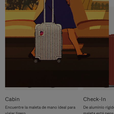
PARA
PULSE
PAUSARLO.
PARA
ACTIVARLO.
Cabin
Check-In
Encuentre la maleta de mano ideal para
De aluminio rígid
viajar ligero.
maleta está pens