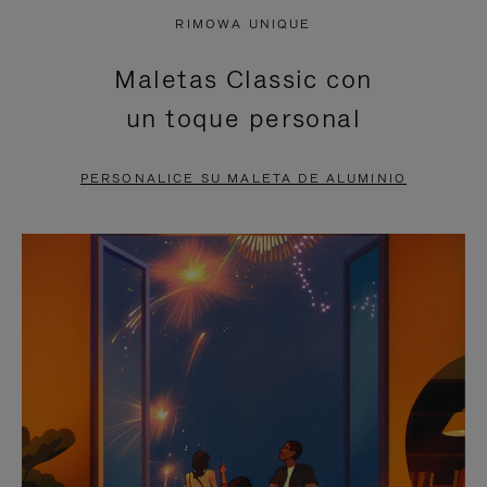
NO
DEL
RIMOWA UNIQUE
ESTÁ
VÍDEO
Maletas Classic con
PAUSADO,
ESTÁ
un toque personal
PULSE
DESACTIVADO:
PARA
PULSE
PERSONALICE SU MALETA DE ALUMINIO
PAUSARLO.
PARA
ACTIVARLO.