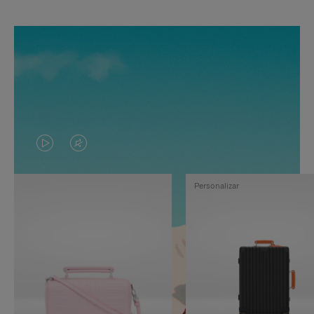
EL
EL
VÍDEO
SONIDO
Personalizar
NO
DEL
ESTÁ
VÍDEO
PAUSADO,
ESTÁ
PULSE
DESACTIVADO:
PARA
PULSE