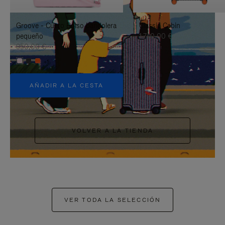
PAUSARLO.
PARA
Groove - Cuero Bolso bandolera
Classic Cabin
ACTIVARLO.
pequeño
1.740,00 €
950,00 €
+5
AÑADIR A LA CESTA
VOLVER A LA TIENDA
VER TODA LA SELECCIÓN