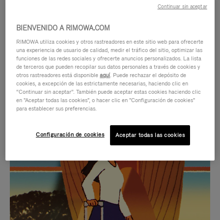
Continuar sin aceptar
BIENVENIDO A RIMOWA.COM
RIMOWA utiliza cookies y otros rastreadores en este sitio web para ofrecerte
una experiencia de usuario de calidad, medir el tráfico del sitio, optimizar las
funciones de las redes sociales y ofrecerte anuncios personalizados. La lista
de terceros que pueden recopilar sus datos personales a través de cookies y
otros rastreadores está disponible
aquí
. Puede rechazar el depósito de
cookies, a excepción de las estrictamente necesarias, haciendo clic en
“Continuar sin aceptar”. También puede aceptar estas cookies haciendo clic
en "Aceptar todas las cookies", o hacer clic en "Configuración de cookies"
para establecer sus preferencias.
EL
EL
Configuración de cookies
Aceptar todas las cookies
VÍDEO
SONIDO
NO
DEL
IDAS DE REGALO CUIDADOSAMENTE ELEGIDAS
ESTÁ
VÍDEO
Encuentre su compañero de
PAUSADO,
ESTÁ
viaje ideal
PULSE
DESACTIVADO: