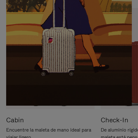
PARA
PULSE
PAUSARLO.
PARA
ACTIVARLO.
Cabin
Check-In
Encuentre la maleta de mano ideal para
De aluminio rígid
viajar ligero.
maleta está pens