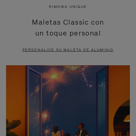
NO
DEL
RIMOWA UNIQUE
ESTÁ
VÍDEO
Maletas Classic con
PAUSADO,
ESTÁ
un toque personal
PULSE
DESACTIVADO:
PARA
PULSE
PERSONALICE SU MALETA DE ALUMINIO
PAUSARLO.
PARA
ACTIVARLO.