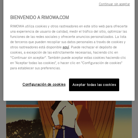
Continuar sin aceptar
BIENVENIDO A RIMOWA.COM
RIMOWA utiliza cookies y otros rastreadores en este sitio web para ofrecerte
una experiencia de usuario de calidad, medir el tráfico del sitio, optimizar las
funciones de las redes sociales y ofrecerte anuncios personalizados. La lista
de terceros que pueden recopilar sus datos personales a través de cookies y
otros rastreadores está disponible
aquí
. Puede rechazar el depósito de
cookies, a excepción de las estrictamente necesarias, haciendo clic en
“Continuar sin aceptar”. También puede aceptar estas cookies haciendo clic
en "Aceptar todas las cookies", o hacer clic en "Configuración de cookies"
para establecer sus preferencias.
EL
EL
Configuración de cookies
Aceptar todas las cookies
VÍDEO
SONIDO
NO
DEL
IDAS DE REGALO CUIDADOSAMENTE ELEGIDAS
ESTÁ
VÍDEO
Encuentre su compañero de
PAUSADO,
ESTÁ
viaje ideal
PULSE
DESACTIVADO: