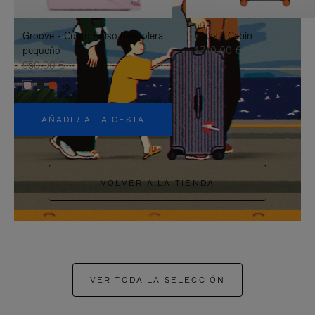
PAUSARLO.
PARA
Groove - Cuero Bolso bandolera
Classic Cabin
ACTIVARLO.
pequeño
1.740,00 €
950,00 €
+5
AÑADIR A LA CESTA
VOLVER A LA TIENDA
VER TODA LA SELECCIÓN