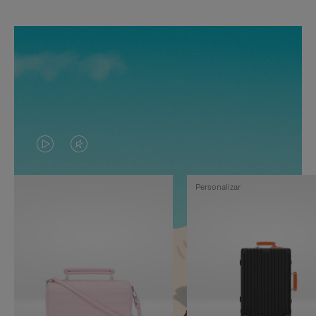
EL
EL
VÍDEO
SONIDO
Personalizar
NO
DEL
ESTÁ
VÍDEO
PAUSADO,
ESTÁ
PULSE
DESACTIVADO:
PARA
PULSE