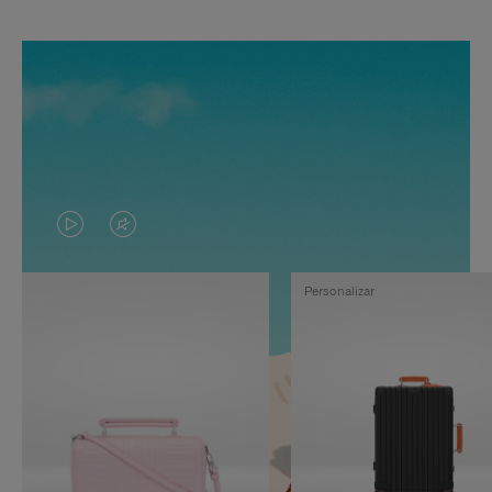
EL
EL
VÍDEO
SONIDO
Personalizar
NO
DEL
ESTÁ
VÍDEO
PAUSADO,
ESTÁ
PULSE
DESACTIVADO:
PARA
PULSE