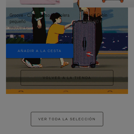
PAUSARLO.
PARA
Groove - Cuero Bolso bandolera
Classic Cabin
ACTIVARLO.
pequeño
1.740,00 €
950,00 €
+5
AÑADIR A LA CESTA
VOLVER A LA TIENDA
VER TODA LA SELECCIÓN