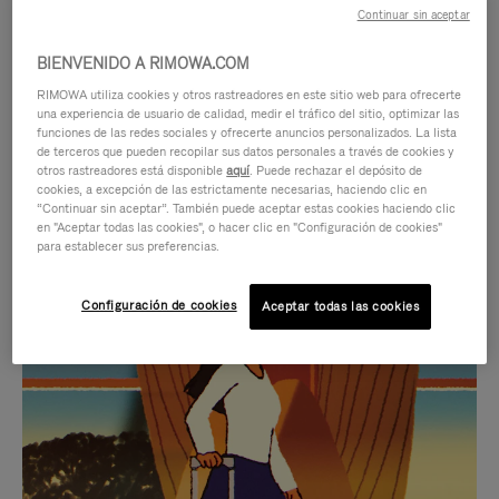
Continuar sin aceptar
BIENVENIDO A RIMOWA.COM
RIMOWA utiliza cookies y otros rastreadores en este sitio web para ofrecerte
una experiencia de usuario de calidad, medir el tráfico del sitio, optimizar las
funciones de las redes sociales y ofrecerte anuncios personalizados. La lista
de terceros que pueden recopilar sus datos personales a través de cookies y
otros rastreadores está disponible
aquí
. Puede rechazar el depósito de
cookies, a excepción de las estrictamente necesarias, haciendo clic en
“Continuar sin aceptar”. También puede aceptar estas cookies haciendo clic
en "Aceptar todas las cookies", o hacer clic en "Configuración de cookies"
para establecer sus preferencias.
EL
EL
Configuración de cookies
Aceptar todas las cookies
VÍDEO
SONIDO
NO
DEL
IDAS DE REGALO CUIDADOSAMENTE ELEGIDAS
ESTÁ
VÍDEO
Encuentre su compañero de
PAUSADO,
ESTÁ
viaje ideal
PULSE
DESACTIVADO: