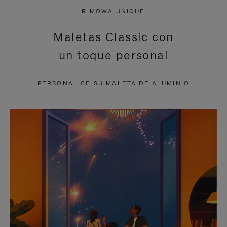
NO
DEL
RIMOWA UNIQUE
ESTÁ
VÍDEO
Maletas Classic con
PAUSADO,
ESTÁ
un toque personal
PULSE
DESACTIVADO:
PARA
PULSE
PERSONALICE SU MALETA DE ALUMINIO
PAUSARLO.
PARA
ACTIVARLO.