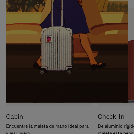
PARA
PULSE
PAUSARLO.
PARA
ACTIVARLO.
Cabin
Check-In
Encuentre la maleta de mano ideal para
De aluminio rígid
viajar ligero.
maleta está pens