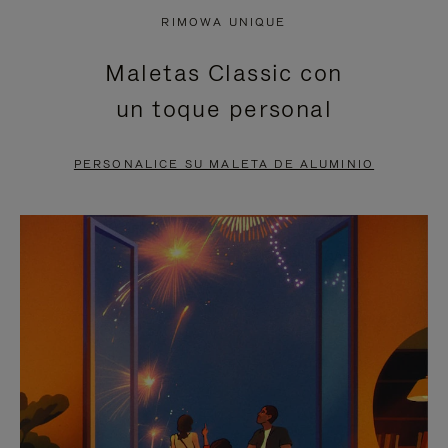
NO
DEL
RIMOWA UNIQUE
ESTÁ
VÍDEO
Maletas Classic con
PAUSADO,
ESTÁ
un toque personal
PULSE
DESACTIVADO:
PARA
PULSE
PERSONALICE SU MALETA DE ALUMINIO
PAUSARLO.
PARA
ACTIVARLO.