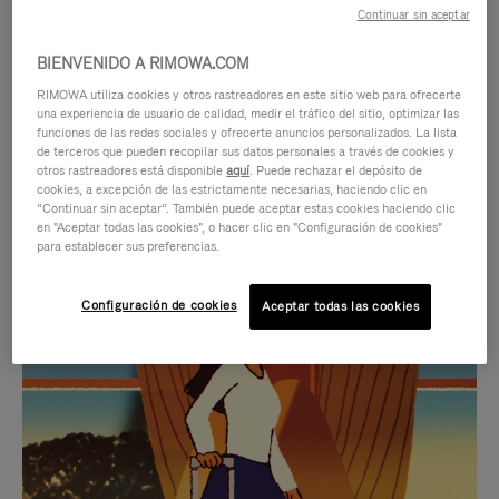
Continuar sin aceptar
BIENVENIDO A RIMOWA.COM
RIMOWA utiliza cookies y otros rastreadores en este sitio web para ofrecerte
una experiencia de usuario de calidad, medir el tráfico del sitio, optimizar las
funciones de las redes sociales y ofrecerte anuncios personalizados. La lista
de terceros que pueden recopilar sus datos personales a través de cookies y
otros rastreadores está disponible
aquí
. Puede rechazar el depósito de
cookies, a excepción de las estrictamente necesarias, haciendo clic en
“Continuar sin aceptar”. También puede aceptar estas cookies haciendo clic
en "Aceptar todas las cookies", o hacer clic en "Configuración de cookies"
para establecer sus preferencias.
EL
EL
Configuración de cookies
Aceptar todas las cookies
VÍDEO
SONIDO
NO
DEL
IDAS DE REGALO CUIDADOSAMENTE ELEGIDAS
ESTÁ
VÍDEO
Encuentre su compañero de
PAUSADO,
ESTÁ
viaje ideal
PULSE
DESACTIVADO: