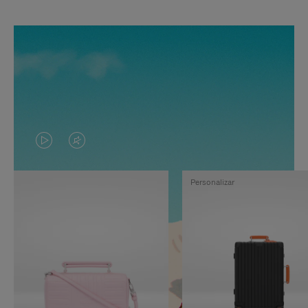
EL
EL
VÍDEO
SONIDO
Personalizar
NO
DEL
ESTÁ
VÍDEO
PAUSADO,
ESTÁ
PULSE
DESACTIVADO:
PARA
PULSE