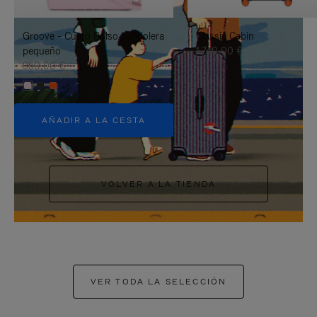
PAUSARLO.
PARA
Groove - Cuero Bolso bandolera
Classic Cabin
ACTIVARLO.
pequeño
1.740,00 €
950,00 €
+5
AÑADIR A LA CESTA
VOLVER A LA TIENDA
VER TODA LA SELECCIÓN