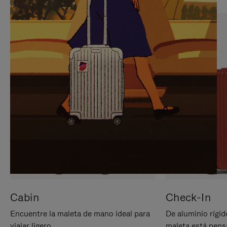
PARA
PULSE
PAUSARLO.
PARA
ACTIVARLO.
Cabin
Check-In
Encuentre la maleta de mano ideal para
De aluminio rígid
viajar ligero.
maleta está pens