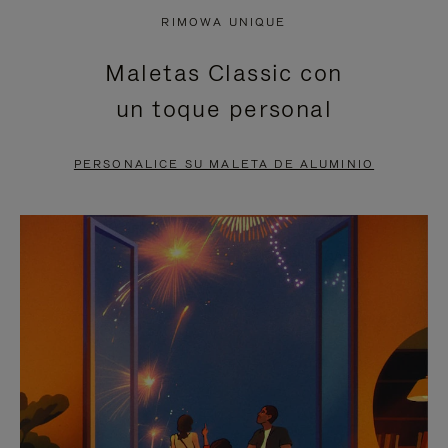
NO
DEL
RIMOWA UNIQUE
ESTÁ
VÍDEO
Maletas Classic con
PAUSADO,
ESTÁ
un toque personal
PULSE
DESACTIVADO:
PARA
PULSE
PERSONALICE SU MALETA DE ALUMINIO
PAUSARLO.
PARA
ACTIVARLO.