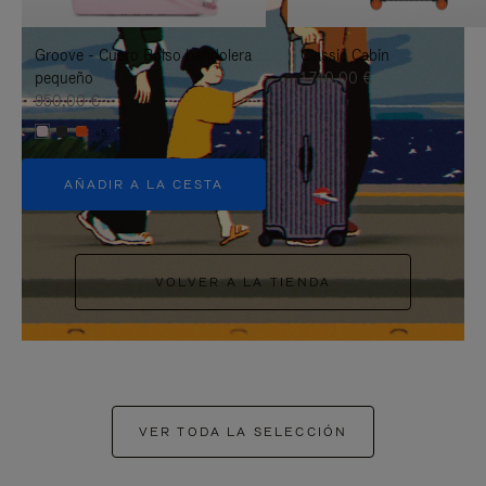
PAUSARLO.
PARA
Groove - Cuero Bolso bandolera
Classic Cabin
ACTIVARLO.
pequeño
1.740,00 €
950,00 €
+5
AÑADIR A LA CESTA
VOLVER A LA TIENDA
VER TODA LA SELECCIÓN