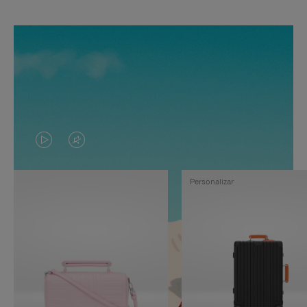
EL
EL
VÍDEO
SONIDO
Personalizar
NO
DEL
ESTÁ
VÍDEO
PAUSADO,
ESTÁ
PULSE
DESACTIVADO:
PARA
PULSE