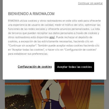
Continuar sin aceptar
BIENVENIDO A RIMOWA.COM
RIMOWA utiliza cookies y otros rastreadores en este sitio web para ofrecerte
una experiencia de usuario de calidad, medir el tráfico del sitio, optimizar las
funciones de las redes sociales y ofrecerte anuncios personalizados. La lista
de terceros que pueden recopilar sus datos personales a través de cookies y
otros rastreadores está disponible
aquí
. Puede rechazar el depósito de
cookies, a excepción de las estrictamente necesarias, haciendo clic en
“Continuar sin aceptar”. También puede aceptar estas cookies haciendo clic
en "Aceptar todas las cookies", o hacer clic en "Configuración de cookies"
para establecer sus preferencias.
EL
EL
Configuración de cookies
Aceptar todas las cookies
VÍDEO
SONIDO
NO
DEL
IDAS DE REGALO CUIDADOSAMENTE ELEGIDAS
ESTÁ
VÍDEO
Encuentre su compañero de
PAUSADO,
ESTÁ
viaje ideal
PULSE
DESACTIVADO: