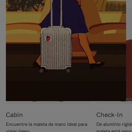
PARA
PULSE
PAUSARLO.
PARA
ACTIVARLO.
Cabin
Check-In
Encuentre la maleta de mano ideal para
De aluminio rígid
viajar ligero.
maleta está pens