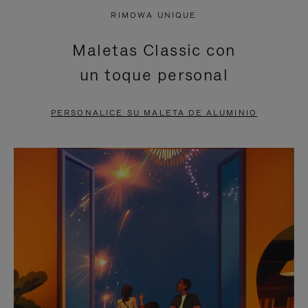
NO
DEL
RIMOWA UNIQUE
ESTÁ
VÍDEO
Maletas Classic con
PAUSADO,
ESTÁ
un toque personal
PULSE
DESACTIVADO:
PARA
PULSE
PERSONALICE SU MALETA DE ALUMINIO
PAUSARLO.
PARA
ACTIVARLO.