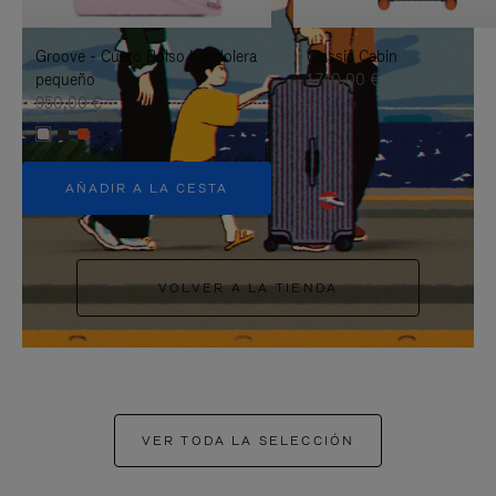
PAUSARLO.
PARA
Groove - Cuero Bolso bandolera
Classic Cabin
ACTIVARLO.
pequeño
1.740,00 €
950,00 €
+5
AÑADIR A LA CESTA
VOLVER A LA TIENDA
VER TODA LA SELECCIÓN