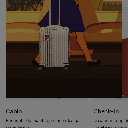
PARA
PULSE
PAUSARLO.
PARA
ACTIVARLO.
Cabin
Check-In
Encuentre la maleta de mano ideal para
De aluminio rígid
viajar ligero.
maleta está pens