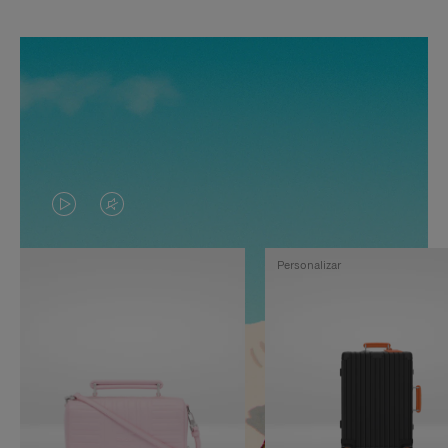
EL
EL
VÍDEO
SONIDO
Personalizar
NO
DEL
ESTÁ
VÍDEO
PAUSADO,
ESTÁ
PULSE
DESACTIVADO:
PARA
PULSE