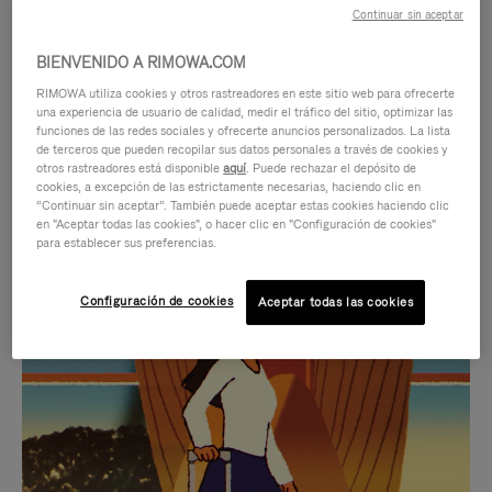
Continuar sin aceptar
BIENVENIDO A RIMOWA.COM
RIMOWA utiliza cookies y otros rastreadores en este sitio web para ofrecerte
una experiencia de usuario de calidad, medir el tráfico del sitio, optimizar las
funciones de las redes sociales y ofrecerte anuncios personalizados. La lista
de terceros que pueden recopilar sus datos personales a través de cookies y
otros rastreadores está disponible
aquí
. Puede rechazar el depósito de
cookies, a excepción de las estrictamente necesarias, haciendo clic en
“Continuar sin aceptar”. También puede aceptar estas cookies haciendo clic
en "Aceptar todas las cookies", o hacer clic en "Configuración de cookies"
para establecer sus preferencias.
EL
EL
Configuración de cookies
Aceptar todas las cookies
VÍDEO
SONIDO
NO
DEL
IDAS DE REGALO CUIDADOSAMENTE ELEGIDAS
ESTÁ
VÍDEO
Encuentre su compañero de
PAUSADO,
ESTÁ
viaje ideal
PULSE
DESACTIVADO: