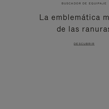
NO
DEL
BUSCADOR DE EQUIPAJE
ESTÁ
VÍDEO
La emblemática m
PAUSADO,
ESTÁ
de las ranura
PULSE
DESACTIVADO:
PARA
PULSE
DESCUBRIR
PAUSARLO.
PARA
ACTIVARLO.