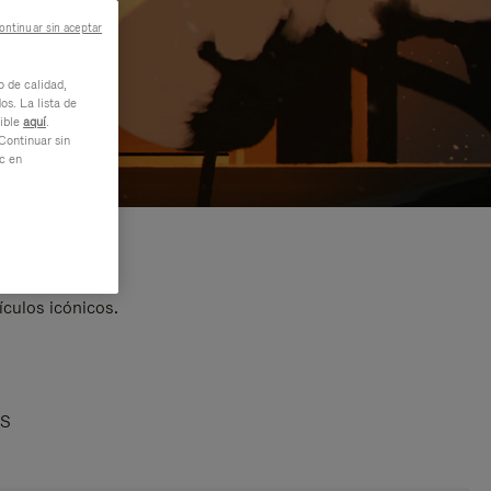
ontinuar sin aceptar
o de calidad,
os. La lista de
nible
aquí
.
Continuar sin
ic en
ículos icónicos.
AS