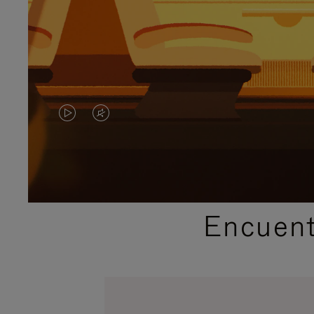
EL
EL
VÍDEO
SONIDO
NO
DEL
ESTÁ
VÍDEO
Encuent
PAUSADO,
ESTÁ
PULSE
DESACTIVADO:
PARA
PULSE
PAUSARLO.
PARA