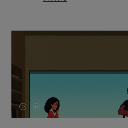
DESCUBRIR
EL
EL
VÍDEO
SONIDO