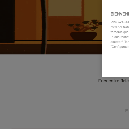
BIENVEN
RIMOWA utili
medir el tráf
terceros que
Puede rechaz
aceptar”. Ta
"Configuraci
Encuentre fiele
E