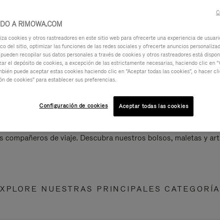
C
IDO A RIMOWA.COM
za cookies y otros rastreadores en este sitio web para ofrecerte una experiencia de usuari
ico del sitio, optimizar las funciones de las redes sociales y ofrecerte anuncios personalizad
 pueden recopilar sus datos personales a través de cookies y otros rastreadores está dispo
ar el depósito de cookies, a excepción de las estrictamente necesarias, haciendo clic en “
mbién puede aceptar estas cookies haciendo clic en "Aceptar todas las cookies", o hacer cl
ón de cookies" para establecer sus preferencias.
Configuración de cookies
Aceptar todas las cookies
s compañeros de viaje. Descubra nuestros bolsos, maletas y art
XPLORE NUESTRAS PRINCIPALES CATEGORÍ