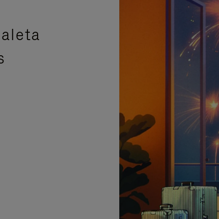
aleta
s