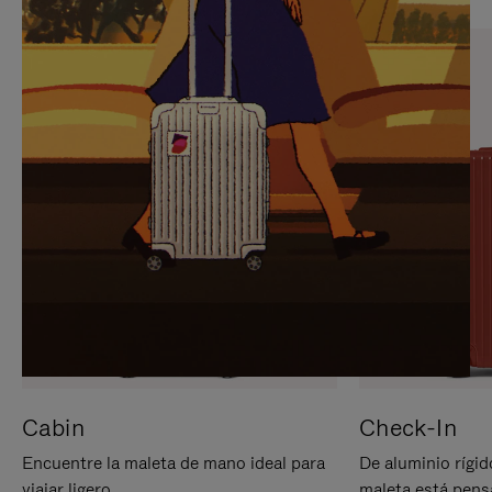
PARA
PULSE
PAUSARLO.
PARA
ACTIVARLO.
Cabin
Check-In
Encuentre la maleta de mano ideal para
De aluminio rígid
viajar ligero.
maleta está pens