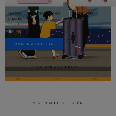
PAUSARLO.
PARA
Groove - Cuero Bolso bandolera
Classic Cabin
ACTIVARLO.
pequeño
1.740,00 €
950,00 €
+5
AÑADIR A LA CESTA
VOLVER A LA TIENDA
VER TODA LA SELECCIÓN