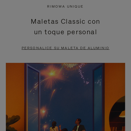
NO
DEL
RIMOWA UNIQUE
ESTÁ
VÍDEO
Maletas Classic con
PAUSADO,
ESTÁ
un toque personal
PULSE
DESACTIVADO:
PARA
PULSE
PERSONALICE SU MALETA DE ALUMINIO
PAUSARLO.
PARA
ACTIVARLO.