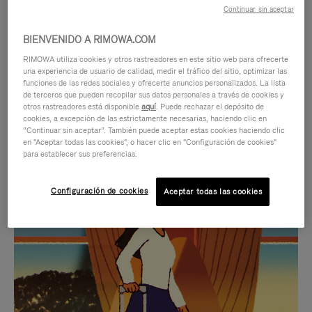
Continuar sin aceptar
BIENVENIDO A RIMOWA.COM
RIMOWA utiliza cookies y otros rastreadores en este sitio web para ofrecerte
una experiencia de usuario de calidad, medir el tráfico del sitio, optimizar las
funciones de las redes sociales y ofrecerte anuncios personalizados. La lista
de terceros que pueden recopilar sus datos personales a través de cookies y
otros rastreadores está disponible
aquí
. Puede rechazar el depósito de
cookies, a excepción de las estrictamente necesarias, haciendo clic en
“Continuar sin aceptar”. También puede aceptar estas cookies haciendo clic
en "Aceptar todas las cookies", o hacer clic en "Configuración de cookies"
para establecer sus preferencias.
EL
EL
Configuración de cookies
Aceptar todas las cookies
VÍDEO
SONIDO
NO
DEL
IDAS DE REGALO CUIDADOSAMENTE ELEGIDAS
ESTÁ
VÍDEO
Encuentre su compañero de
PAUSADO,
ESTÁ
viaje ideal
PULSE
DESACTIVADO: