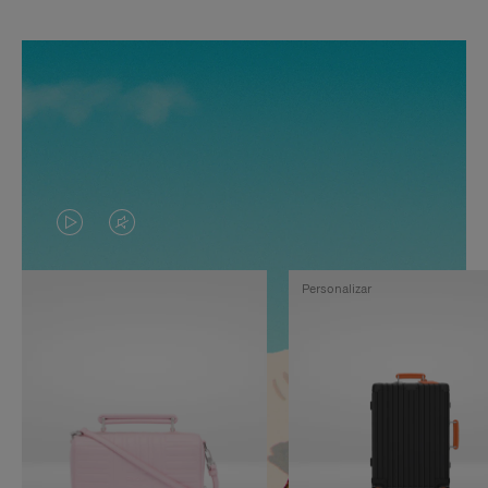
EL
EL
VÍDEO
SONIDO
Personalizar
NO
DEL
ESTÁ
VÍDEO
PAUSADO,
ESTÁ
PULSE
DESACTIVADO:
PARA
PULSE