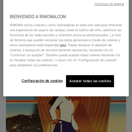
Continuar sin aceptar
BIENVENIDO A RIMOWA.COM
RIMOWA utiliza cookies y otros rastreadores en este sitio web para ofrecerte
una experiencia de usuario de calidad, medir el tráfico del sitio, optimizar las
funciones de las redes sociales y ofrecerte anuncios personalizados. La lista
de terceros que pueden recopilar sus datos personales a través de cookies y
otros rastreadores está disponible
aquí
. Puede rechazar el depósito de
cookies, a excepción de las estrictamente necesarias, haciendo clic en
“Continuar sin aceptar”. También puede aceptar estas cookies haciendo clic
en "Aceptar todas las cookies", o hacer clic en "Configuración de cookies"
para establecer sus preferencias.
EL
EL
Configuración de cookies
Aceptar todas las cookies
VÍDEO
SONIDO
NO
DEL
IDAS DE REGALO CUIDADOSAMENTE ELEGIDAS
ESTÁ
VÍDEO
Encuentre su compañero de
PAUSADO,
ESTÁ
viaje ideal
PULSE
DESACTIVADO: