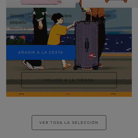
PAUSARLO.
PARA
Groove - Cuero Bolso bandolera
Classic Cabin
ACTIVARLO.
pequeño
1.740,00 €
950,00 €
+5
AÑADIR A LA CESTA
VOLVER A LA TIENDA
VER TODA LA SELECCIÓN