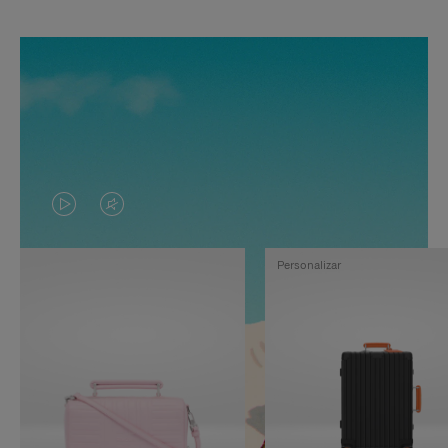
EL
EL
VÍDEO
SONIDO
Personalizar
NO
DEL
ESTÁ
VÍDEO
PAUSADO,
ESTÁ
PULSE
DESACTIVADO:
PARA
PULSE