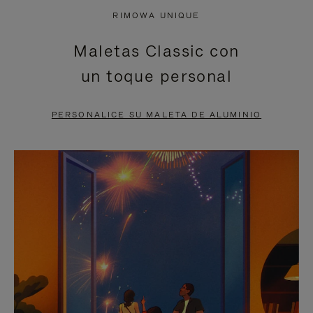
NO
DEL
RIMOWA UNIQUE
ESTÁ
VÍDEO
Maletas Classic con
PAUSADO,
ESTÁ
un toque personal
PULSE
DESACTIVADO:
PARA
PULSE
PERSONALICE SU MALETA DE ALUMINIO
PAUSARLO.
PARA
ACTIVARLO.