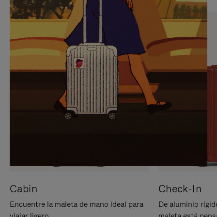
PARA
PULSE
PAUSARLO.
PARA
ACTIVARLO.
Cabin
Check-In
Encuentre la maleta de mano ideal para
De aluminio rígid
viajar ligero.
maleta está pens