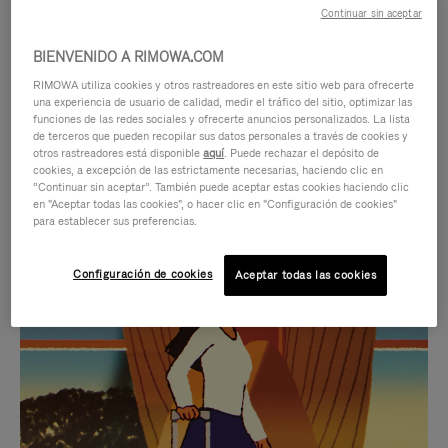
Continuar sin aceptar
BIENVENIDO A RIMOWA.COM
RIMOWA utiliza cookies y otros rastreadores en este sitio web para ofrecerte
una experiencia de usuario de calidad, medir el tráfico del sitio, optimizar las
funciones de las redes sociales y ofrecerte anuncios personalizados. La lista
de terceros que pueden recopilar sus datos personales a través de cookies y
otros rastreadores está disponible
aquí
. Puede rechazar el depósito de
cookies, a excepción de las estrictamente necesarias, haciendo clic en
“Continuar sin aceptar”. También puede aceptar estas cookies haciendo clic
en "Aceptar todas las cookies", o hacer clic en "Configuración de cookies"
para establecer sus preferencias.
EL
EL
Configuración de cookies
Aceptar todas las cookies
VÍDEO
SONIDO
NO
DEL
IDAS DE REGALO CUIDADOSAMENTE ELEGIDAS
ESTÁ
VÍDEO
Encuentre su compañero de
PAUSADO,
ESTÁ
viaje ideal
PULSE
DESACTIVADO: