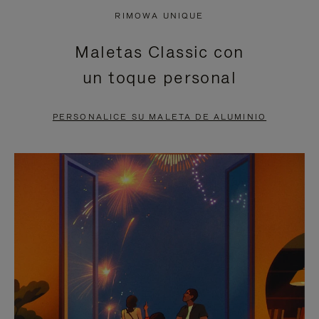
NO
DEL
RIMOWA UNIQUE
ESTÁ
VÍDEO
Maletas Classic con
PAUSADO,
ESTÁ
un toque personal
PULSE
DESACTIVADO:
PARA
PULSE
PERSONALICE SU MALETA DE ALUMINIO
PAUSARLO.
PARA
ACTIVARLO.