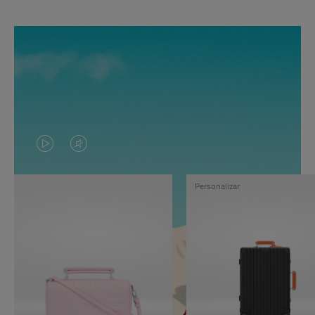
EL
EL
VÍDEO
SONIDO
Personalizar
NO
DEL
ESTÁ
VÍDEO
PAUSADO,
ESTÁ
PULSE
DESACTIVADO:
PARA
PULSE