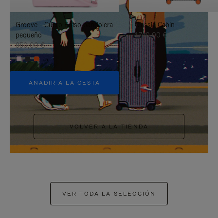
PAUSARLO.
PARA
Groove - Cuero Bolso bandolera
Classic Cabin
ACTIVARLO.
pequeño
1.740,00 €
950,00 €
+5
AÑADIR A LA CESTA
VOLVER A LA TIENDA
VER TODA LA SELECCIÓN