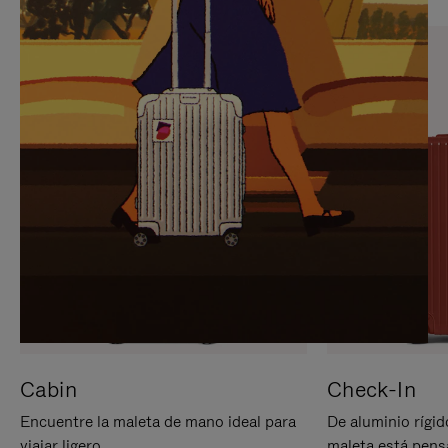
PARA
PULSE
PAUSARLO.
PARA
ACTIVARLO.
Cabin
Check-In
Encuentre la maleta de mano ideal para
De aluminio rígid
viajar ligero.
maleta está pens