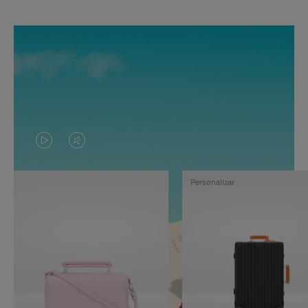
EL
EL
VÍDEO
SONIDO
Personalizar
NO
DEL
ESTÁ
VÍDEO
PAUSADO,
ESTÁ
PULSE
DESACTIVADO:
PARA
PULSE