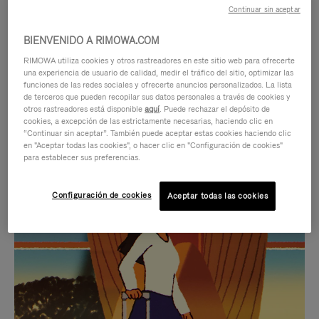
Continuar sin aceptar
BIENVENIDO A RIMOWA.COM
RIMOWA utiliza cookies y otros rastreadores en este sitio web para ofrecerte
una experiencia de usuario de calidad, medir el tráfico del sitio, optimizar las
funciones de las redes sociales y ofrecerte anuncios personalizados. La lista
de terceros que pueden recopilar sus datos personales a través de cookies y
otros rastreadores está disponible
aquí
. Puede rechazar el depósito de
cookies, a excepción de las estrictamente necesarias, haciendo clic en
“Continuar sin aceptar”. También puede aceptar estas cookies haciendo clic
en "Aceptar todas las cookies", o hacer clic en "Configuración de cookies"
para establecer sus preferencias.
EL
EL
Configuración de cookies
Aceptar todas las cookies
VÍDEO
SONIDO
NO
DEL
IDAS DE REGALO CUIDADOSAMENTE ELEGIDAS
ESTÁ
VÍDEO
Encuentre su compañero de
PAUSADO,
ESTÁ
viaje ideal
PULSE
DESACTIVADO: