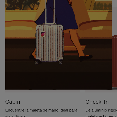
PARA
PULSE
PAUSARLO.
PARA
ACTIVARLO.
Cabin
Check-In
Encuentre la maleta de mano ideal para
De aluminio rígid
viajar ligero.
maleta está pens