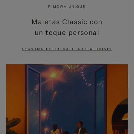
NO
DEL
RIMOWA UNIQUE
ESTÁ
VÍDEO
Maletas Classic con
PAUSADO,
ESTÁ
un toque personal
PULSE
DESACTIVADO:
PARA
PULSE
PERSONALICE SU MALETA DE ALUMINIO
PAUSARLO.
PARA
ACTIVARLO.