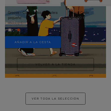
PAUSARLO.
PARA
Groove - Cuero Bolso bandolera
Classic Cabin
ACTIVARLO.
pequeño
1.740,00 €
950,00 €
+5
AÑADIR A LA CESTA
VOLVER A LA TIENDA
VER TODA LA SELECCIÓN