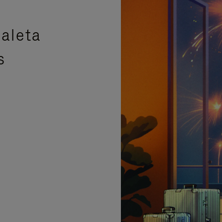
aleta
s