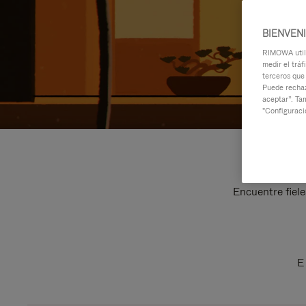
BIENVEN
RIMOWA utili
medir el tráf
terceros que
Puede rechaz
aceptar”. Ta
"Configuraci
Encuentre fiele
E