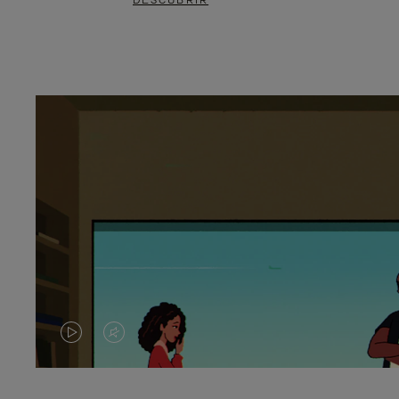
DESCUBRIR
EL
EL
VÍDEO
SONIDO