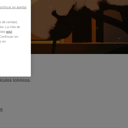
ontinuar sin aceptar
o de calidad,
os. La lista de
nible
aquí
.
Continuar sin
ic en
ículos icónicos.
AS