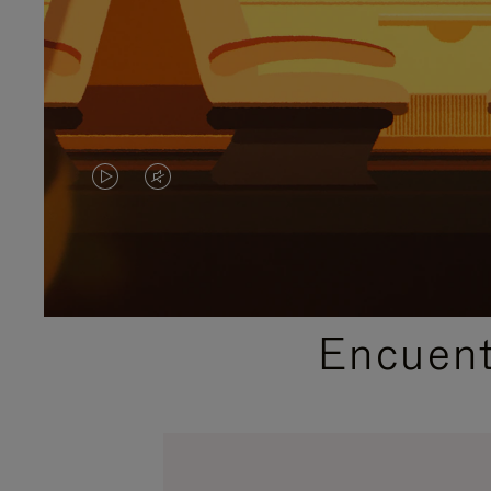
EL
EL
VÍDEO
SONIDO
NO
DEL
ESTÁ
VÍDEO
Encuent
PAUSADO,
ESTÁ
PULSE
DESACTIVADO:
PARA
PULSE
PAUSARLO.
PARA