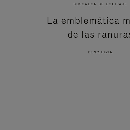
NO
DEL
BUSCADOR DE EQUIPAJE
ESTÁ
VÍDEO
La emblemática m
PAUSADO,
ESTÁ
de las ranura
PULSE
DESACTIVADO:
PARA
PULSE
DESCUBRIR
PAUSARLO.
PARA
ACTIVARLO.