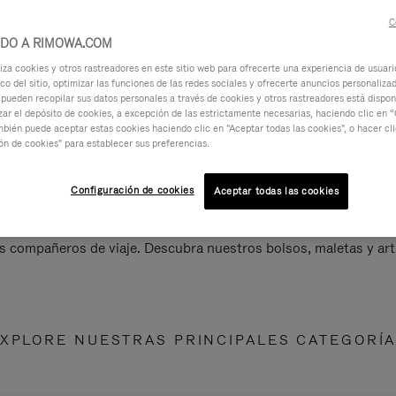
C
IDO A RIMOWA.COM
za cookies y otros rastreadores en este sitio web para ofrecerte una experiencia de usuari
ico del sitio, optimizar las funciones de las redes sociales y ofrecerte anuncios personalizad
 pueden recopilar sus datos personales a través de cookies y otros rastreadores está dispo
ar el depósito de cookies, a excepción de las estrictamente necesarias, haciendo clic en “
mbién puede aceptar estas cookies haciendo clic en "Aceptar todas las cookies", o hacer cl
ón de cookies" para establecer sus preferencias.
Configuración de cookies
Aceptar todas las cookies
s compañeros de viaje. Descubra nuestros bolsos, maletas y art
XPLORE NUESTRAS PRINCIPALES CATEGORÍ