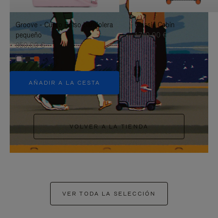
PAUSARLO.
PARA
Groove - Cuero Bolso bandolera
Classic Cabin
ACTIVARLO.
pequeño
1.740,00 €
950,00 €
+5
AÑADIR A LA CESTA
VOLVER A LA TIENDA
VER TODA LA SELECCIÓN