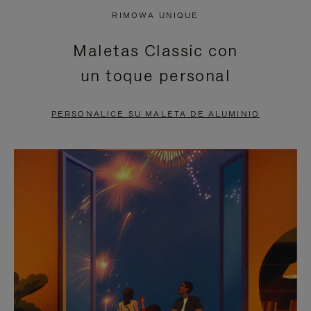
NO
DEL
RIMOWA UNIQUE
ESTÁ
VÍDEO
Maletas Classic con
PAUSADO,
ESTÁ
un toque personal
PULSE
DESACTIVADO:
PARA
PULSE
PERSONALICE SU MALETA DE ALUMINIO
PAUSARLO.
PARA
ACTIVARLO.