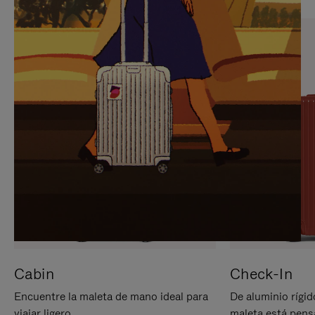
PARA
PULSE
PAUSARLO.
PARA
ACTIVARLO.
Cabin
Check-In
Encuentre la maleta de mano ideal para
De aluminio rígid
viajar ligero.
maleta está pens