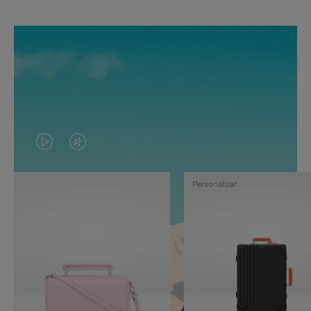
EL
EL
VÍDEO
SONIDO
Personalizar
NO
DEL
ESTÁ
VÍDEO
PAUSADO,
ESTÁ
PULSE
DESACTIVADO:
PARA
PULSE