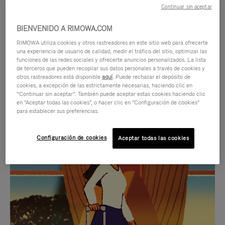
Continuar sin aceptar
BIENVENIDO A RIMOWA.COM
RIMOWA utiliza cookies y otros rastreadores en este sitio web para ofrecerte
una experiencia de usuario de calidad, medir el tráfico del sitio, optimizar las
funciones de las redes sociales y ofrecerte anuncios personalizados. La lista
de terceros que pueden recopilar sus datos personales a través de cookies y
otros rastreadores está disponible
aquí
. Puede rechazar el depósito de
cookies, a excepción de las estrictamente necesarias, haciendo clic en
“Continuar sin aceptar”. También puede aceptar estas cookies haciendo clic
en "Aceptar todas las cookies", o hacer clic en "Configuración de cookies"
para establecer sus preferencias.
EL
EL
Configuración de cookies
Aceptar todas las cookies
VÍDEO
SONIDO
NO
DEL
IDAS DE REGALO CUIDADOSAMENTE ELEGIDAS
ESTÁ
VÍDEO
Encuentre su compañero de
PAUSADO,
ESTÁ
viaje ideal
PULSE
DESACTIVADO: