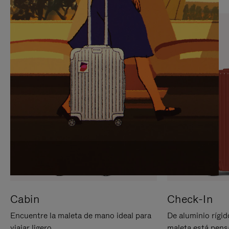
PARA
PULSE
PAUSARLO.
PARA
ACTIVARLO.
Cabin
Check-In
Encuentre la maleta de mano ideal para
De aluminio rígid
viajar ligero.
maleta está pens