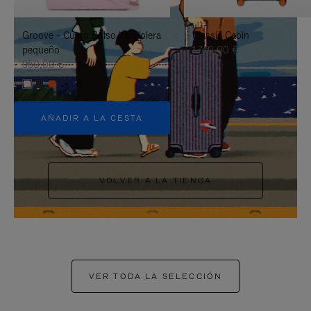
PAUSARLO.
PARA
Groove - Cuero Bolso bandolera
Classic Cabin
ACTIVARLO.
pequeño
1.740,00 €
950,00 €
+5
AÑADIR A LA CESTA
VOLVER A LA TIENDA
VER TODA LA SELECCIÓN