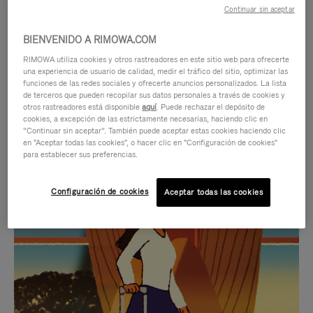
Continuar sin aceptar
BIENVENIDO A RIMOWA.COM
RIMOWA utiliza cookies y otros rastreadores en este sitio web para ofrecerte
una experiencia de usuario de calidad, medir el tráfico del sitio, optimizar las
funciones de las redes sociales y ofrecerte anuncios personalizados. La lista
de terceros que pueden recopilar sus datos personales a través de cookies y
otros rastreadores está disponible
aquí
. Puede rechazar el depósito de
cookies, a excepción de las estrictamente necesarias, haciendo clic en
“Continuar sin aceptar”. También puede aceptar estas cookies haciendo clic
en "Aceptar todas las cookies", o hacer clic en "Configuración de cookies"
para establecer sus preferencias.
EL
EL
Configuración de cookies
Aceptar todas las cookies
VÍDEO
SONIDO
NO
DEL
IDAS DE REGALO CUIDADOSAMENTE ELEGIDAS
ESTÁ
VÍDEO
Encuentre su compañero de
PAUSADO,
ESTÁ
viaje ideal
PULSE
DESACTIVADO: