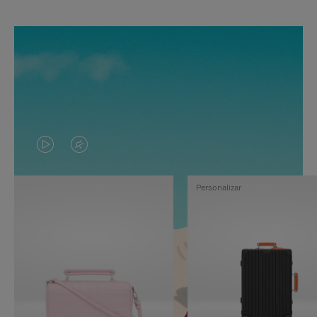
EL
EL
VÍDEO
SONIDO
Personalizar
NO
DEL
ESTÁ
VÍDEO
PAUSADO,
ESTÁ
PULSE
DESACTIVADO:
PARA
PULSE