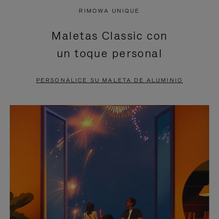
NO
DEL
RIMOWA UNIQUE
ESTÁ
VÍDEO
Maletas Classic con
PAUSADO,
ESTÁ
un toque personal
PULSE
DESACTIVADO:
PARA
PULSE
PERSONALICE SU MALETA DE ALUMINIO
PAUSARLO.
PARA
ACTIVARLO.