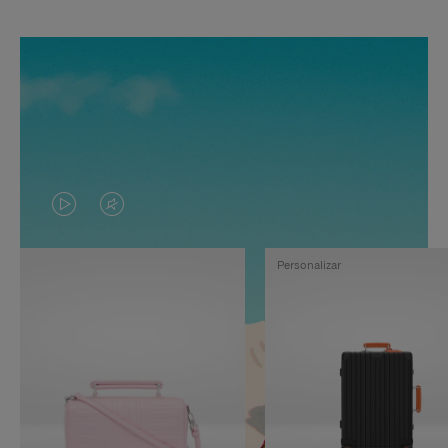
EL
EL
VÍDEO
SONIDO
Personalizar
NO
DEL
ESTÁ
VÍDEO
PAUSADO,
ESTÁ
PULSE
DESACTIVADO:
PARA
PULSE