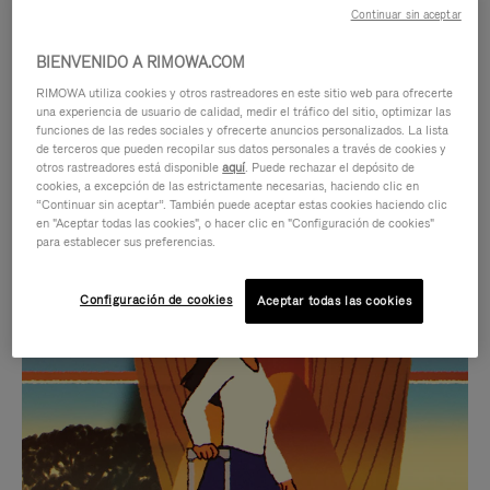
Continuar sin aceptar
BIENVENIDO A RIMOWA.COM
RIMOWA utiliza cookies y otros rastreadores en este sitio web para ofrecerte
una experiencia de usuario de calidad, medir el tráfico del sitio, optimizar las
funciones de las redes sociales y ofrecerte anuncios personalizados. La lista
de terceros que pueden recopilar sus datos personales a través de cookies y
otros rastreadores está disponible
aquí
. Puede rechazar el depósito de
cookies, a excepción de las estrictamente necesarias, haciendo clic en
“Continuar sin aceptar”. También puede aceptar estas cookies haciendo clic
en "Aceptar todas las cookies", o hacer clic en "Configuración de cookies"
para establecer sus preferencias.
EL
EL
Configuración de cookies
Aceptar todas las cookies
VÍDEO
SONIDO
NO
DEL
IDAS DE REGALO CUIDADOSAMENTE ELEGIDAS
ESTÁ
VÍDEO
Encuentre su compañero de
PAUSADO,
ESTÁ
viaje ideal
PULSE
DESACTIVADO: