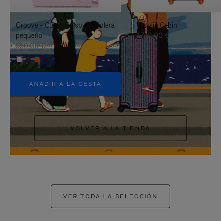
PAUSARLO.
PARA
Groove - Cuero Bolso bandolera
Classic Cabin
ACTIVARLO.
pequeño
1.740,00 €
950,00 €
+5
AÑADIR A LA CESTA
VOLVER A LA TIENDA
VER TODA LA SELECCIÓN