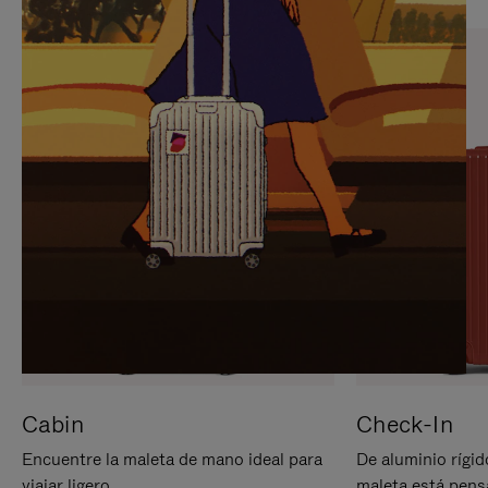
PARA
PULSE
PAUSARLO.
PARA
ACTIVARLO.
Cabin
Check-In
Encuentre la maleta de mano ideal para
De aluminio rígid
viajar ligero.
maleta está pens