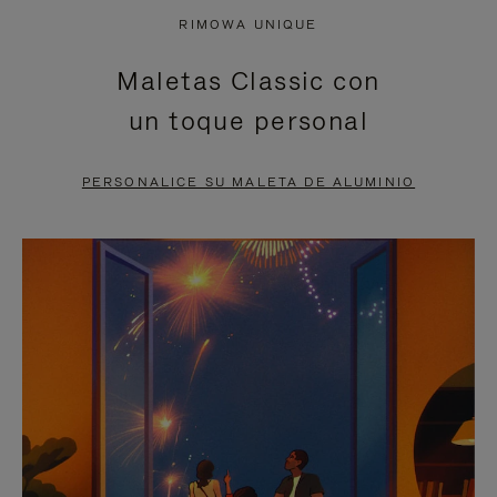
NO
DEL
RIMOWA UNIQUE
ESTÁ
VÍDEO
Maletas Classic con
PAUSADO,
ESTÁ
un toque personal
PULSE
DESACTIVADO:
PARA
PULSE
PERSONALICE SU MALETA DE ALUMINIO
PAUSARLO.
PARA
ACTIVARLO.