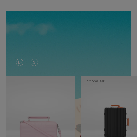
EL
EL
VÍDEO
SONIDO
Personalizar
NO
DEL
ESTÁ
VÍDEO
PAUSADO,
ESTÁ
PULSE
DESACTIVADO:
PARA
PULSE