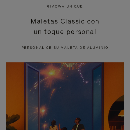
NO
DEL
RIMOWA UNIQUE
ESTÁ
VÍDEO
Maletas Classic con
PAUSADO,
ESTÁ
un toque personal
PULSE
DESACTIVADO:
PARA
PULSE
PERSONALICE SU MALETA DE ALUMINIO
PAUSARLO.
PARA
ACTIVARLO.