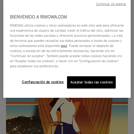
Continuar sin aceptar
BIENVENIDO A RIMOWA.COM
RIMOWA utiliza cookies y otros rastreadores en este sitio web para ofrecerte
una experiencia de usuario de calidad, medir el tráfico del sitio, optimizar las
funciones de las redes sociales y ofrecerte anuncios personalizados. La lista
de terceros que pueden recopilar sus datos personales a través de cookies y
otros rastreadores está disponible
aquí
. Puede rechazar el depósito de
cookies, a excepción de las estrictamente necesarias, haciendo clic en
“Continuar sin aceptar”. También puede aceptar estas cookies haciendo clic
en "Aceptar todas las cookies", o hacer clic en "Configuración de cookies"
para establecer sus preferencias.
EL
EL
Configuración de cookies
Aceptar todas las cookies
VÍDEO
SONIDO
NO
DEL
IDAS DE REGALO CUIDADOSAMENTE ELEGIDAS
ESTÁ
VÍDEO
Encuentre su compañero de
PAUSADO,
ESTÁ
viaje ideal
PULSE
DESACTIVADO: