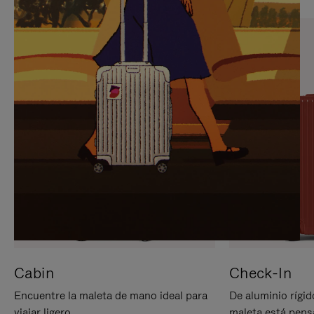
PARA
PULSE
PAUSARLO.
PARA
ACTIVARLO.
Cabin
Check-In
Encuentre la maleta de mano ideal para
De aluminio rígid
viajar ligero.
maleta está pens