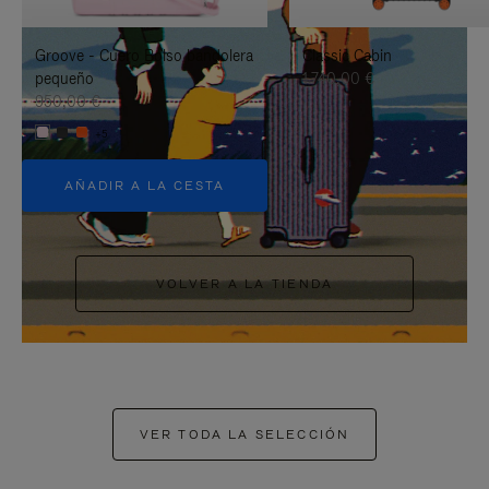
PAUSARLO.
PARA
Groove - Cuero Bolso bandolera
Classic Cabin
ACTIVARLO.
pequeño
1.740,00 €
950,00 €
+5
AÑADIR A LA CESTA
VOLVER A LA TIENDA
VER TODA LA SELECCIÓN