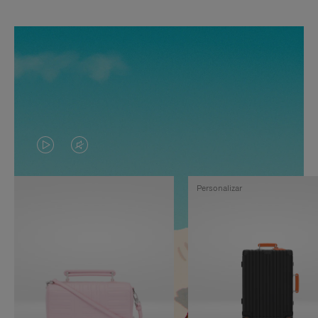
EL
EL
VÍDEO
SONIDO
Personalizar
NO
DEL
ESTÁ
VÍDEO
PAUSADO,
ESTÁ
PULSE
DESACTIVADO:
PARA
PULSE