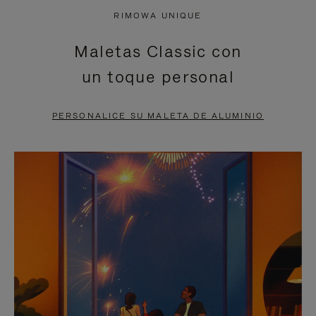
NO
DEL
RIMOWA UNIQUE
ESTÁ
VÍDEO
Maletas Classic con
PAUSADO,
ESTÁ
un toque personal
PULSE
DESACTIVADO:
PARA
PULSE
PERSONALICE SU MALETA DE ALUMINIO
PAUSARLO.
PARA
ACTIVARLO.