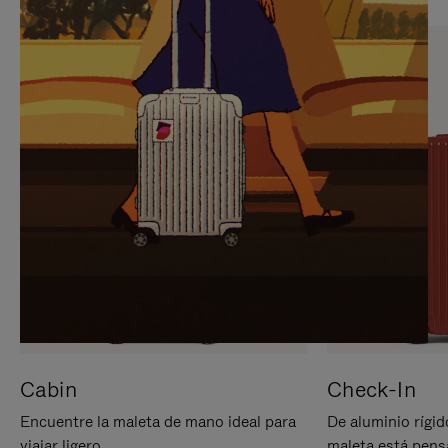
PARA
PULSE
PAUSARLO.
PARA
ACTIVARLO.
Cabin
Check-In
Encuentre la maleta de mano ideal para
De aluminio rígid
viajar ligero.
maleta está pens