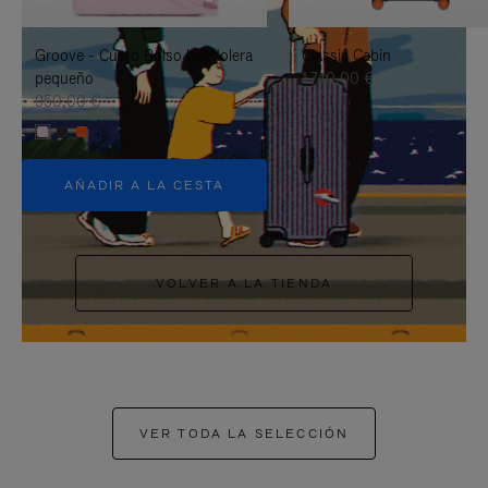
PAUSARLO.
PARA
Groove - Cuero Bolso bandolera
Classic Cabin
ACTIVARLO.
pequeño
1.740,00 €
950,00 €
+5
AÑADIR A LA CESTA
VOLVER A LA TIENDA
VER TODA LA SELECCIÓN