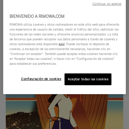
Continuar sin aceptar
BIENVENIDO A RIMOWA.COM
RIMOWA utiliza cookies y otros rastreadores en este sitio web para ofrecerte
una experiencia de usuario de calidad, medir el tráfico del sitio, optimizar las
funciones de las redes sociales y ofrecerte anuncios personalizados. La lista
de terceros que pueden recopilar sus datos personales a través de cookies y
otros rastreadores está disponible
aquí
. Puede rechazar el depósito de
cookies, a excepción de las estrictamente necesarias, haciendo clic en
“Continuar sin aceptar”. También puede aceptar estas cookies haciendo clic
en "Aceptar todas las cookies", o hacer clic en "Configuración de cookies"
para establecer sus preferencias.
EL
EL
Configuración de cookies
Aceptar todas las cookies
VÍDEO
SONIDO
NO
DEL
IDAS DE REGALO CUIDADOSAMENTE ELEGIDAS
ESTÁ
VÍDEO
Encuentre su compañero de
PAUSADO,
ESTÁ
viaje ideal
PULSE
DESACTIVADO: