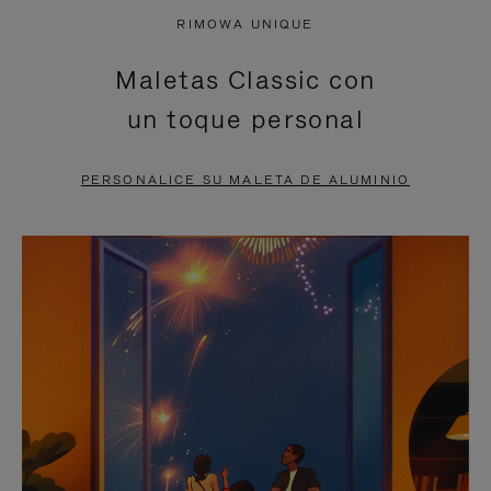
NO
DEL
RIMOWA UNIQUE
ESTÁ
VÍDEO
Maletas Classic con
PAUSADO,
ESTÁ
un toque personal
PULSE
DESACTIVADO:
PARA
PULSE
PERSONALICE SU MALETA DE ALUMINIO
PAUSARLO.
PARA
ACTIVARLO.