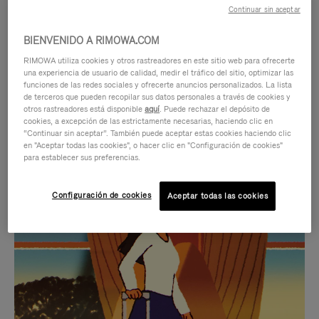
Continuar sin aceptar
BIENVENIDO A RIMOWA.COM
RIMOWA utiliza cookies y otros rastreadores en este sitio web para ofrecerte
una experiencia de usuario de calidad, medir el tráfico del sitio, optimizar las
funciones de las redes sociales y ofrecerte anuncios personalizados. La lista
de terceros que pueden recopilar sus datos personales a través de cookies y
otros rastreadores está disponible
aquí
. Puede rechazar el depósito de
cookies, a excepción de las estrictamente necesarias, haciendo clic en
“Continuar sin aceptar”. También puede aceptar estas cookies haciendo clic
en "Aceptar todas las cookies", o hacer clic en "Configuración de cookies"
para establecer sus preferencias.
EL
EL
Configuración de cookies
Aceptar todas las cookies
VÍDEO
SONIDO
NO
DEL
IDAS DE REGALO CUIDADOSAMENTE ELEGIDAS
ESTÁ
VÍDEO
Encuentre su compañero de
PAUSADO,
ESTÁ
viaje ideal
PULSE
DESACTIVADO: