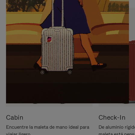
PARA
PULSE
PAUSARLO.
PARA
ACTIVARLO.
Cabin
Check-In
Encuentre la maleta de mano ideal para
De aluminio rígid
viajar ligero.
maleta está pens