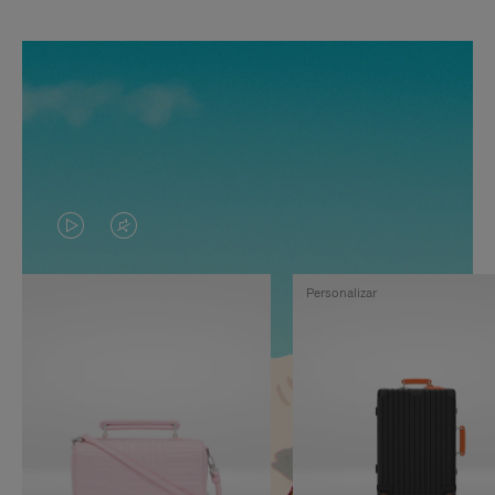
EL
EL
VÍDEO
SONIDO
Personalizar
NO
DEL
ESTÁ
VÍDEO
PAUSADO,
ESTÁ
PULSE
DESACTIVADO:
PARA
PULSE