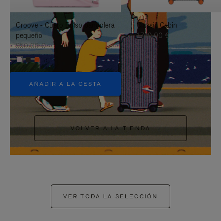
PAUSARLO.
PARA
Groove - Cuero Bolso bandolera
Classic Cabin
ACTIVARLO.
pequeño
1.740,00 €
950,00 €
+5
AÑADIR A LA CESTA
VOLVER A LA TIENDA
VER TODA LA SELECCIÓN