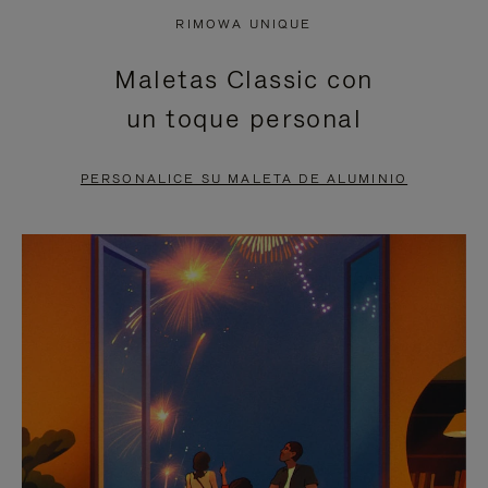
NO
DEL
RIMOWA UNIQUE
ESTÁ
VÍDEO
Maletas Classic con
PAUSADO,
ESTÁ
un toque personal
PULSE
DESACTIVADO:
PARA
PULSE
PERSONALICE SU MALETA DE ALUMINIO
PAUSARLO.
PARA
ACTIVARLO.