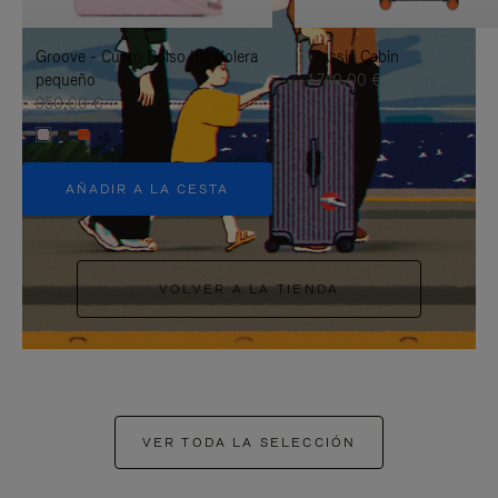
PAUSARLO.
PARA
Groove - Cuero Bolso bandolera
Classic Cabin
ACTIVARLO.
pequeño
1.740,00 €
950,00 €
+5
AÑADIR A LA CESTA
VOLVER A LA TIENDA
VER TODA LA SELECCIÓN