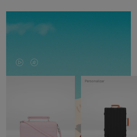
EL
EL
VÍDEO
SONIDO
Personalizar
NO
DEL
ESTÁ
VÍDEO
PAUSADO,
ESTÁ
PULSE
DESACTIVADO:
PARA
PULSE