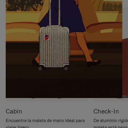
PARA
PULSE
PAUSARLO.
PARA
ACTIVARLO.
Cabin
Check-In
Encuentre la maleta de mano ideal para
De aluminio rígid
viajar ligero.
maleta está pens