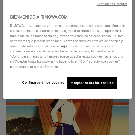
Continuar sin aceptar
BIENVENIDO A RIMOWA.COM
RIMOWA utiliza cookies y otros rastreadores en este sitio web para ofrecerte
una experiencia de usuario de calidad, medir el tráfico del sitio, optimizar las
funciones de las redes sociales y ofrecerte anuncios personalizados. La lista
de terceros que pueden recopilar sus datos personales a través de cookies y
otros rastreadores está disponible
aquí
. Puede rechazar el depósito de
cookies, a excepción de las estrictamente necesarias, haciendo clic en
“Continuar sin aceptar”. También puede aceptar estas cookies haciendo clic
en "Aceptar todas las cookies", o hacer clic en "Configuración de cookies"
para establecer sus preferencias.
EL
EL
Configuración de cookies
Aceptar todas las cookies
VÍDEO
SONIDO
NO
DEL
IDAS DE REGALO CUIDADOSAMENTE ELEGIDAS
ESTÁ
VÍDEO
Encuentre su compañero de
PAUSADO,
ESTÁ
viaje ideal
PULSE
DESACTIVADO: