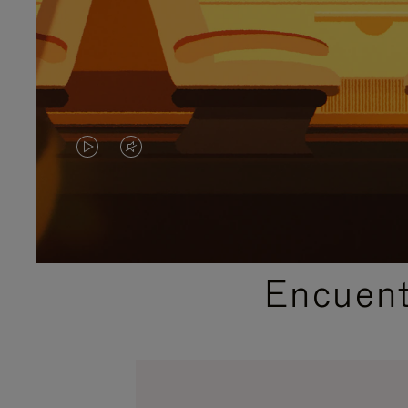
EL
EL
VÍDEO
SONIDO
NO
DEL
ESTÁ
VÍDEO
Encuent
PAUSADO,
ESTÁ
PULSE
DESACTIVADO:
PARA
PULSE
PAUSARLO.
PARA