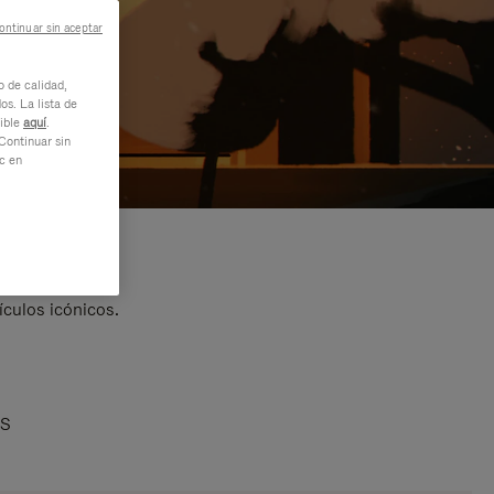
ontinuar sin aceptar
o de calidad,
os. La lista de
nible
aquí
.
Continuar sin
ic en
ículos icónicos.
AS