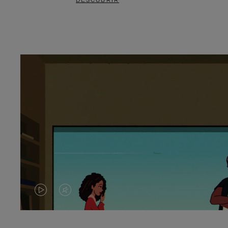
DESCUBRIR
EL
EL
VÍDEO
SONIDO