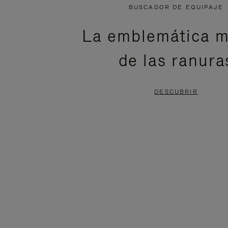
NO
DEL
BUSCADOR DE EQUIPAJE
ESTÁ
VÍDEO
La emblemática m
PAUSADO,
ESTÁ
de las ranura
PULSE
DESACTIVADO:
PARA
PULSE
DESCUBRIR
PAUSARLO.
PARA
ACTIVARLO.