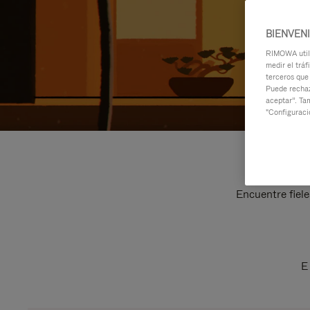
BIENVEN
RIMOWA utili
medir el tráf
terceros que
Puede rechaz
aceptar”. Ta
"Configuraci
Encuentre fiele
E