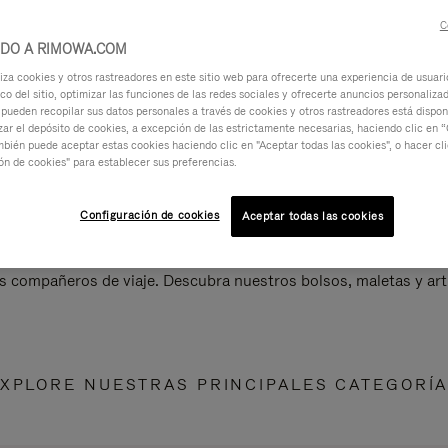
C
IDO A RIMOWA.COM
za cookies y otros rastreadores en este sitio web para ofrecerte una experiencia de usuari
ico del sitio, optimizar las funciones de las redes sociales y ofrecerte anuncios personalizad
 pueden recopilar sus datos personales a través de cookies y otros rastreadores está dispo
ar el depósito de cookies, a excepción de las estrictamente necesarias, haciendo clic en “
mbién puede aceptar estas cookies haciendo clic en "Aceptar todas las cookies", o hacer cl
ón de cookies" para establecer sus preferencias.
Configuración de cookies
Aceptar todas las cookies
s compañeros de viaje. Descubra nuestros bolsos, maletas y art
XPLORE NUESTRAS PRINCIPALES CATEGORÍ