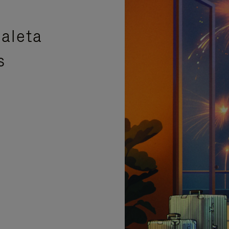
aleta
s