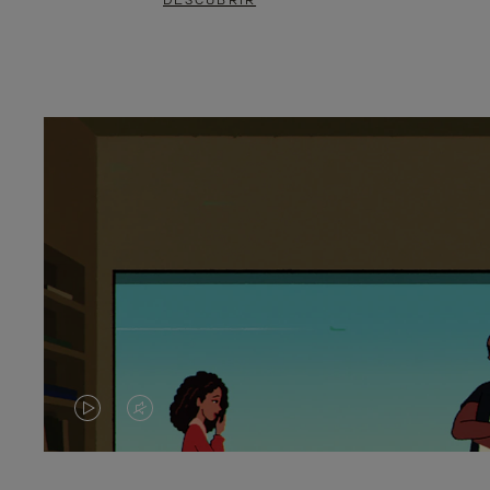
DESCUBRIR
EL
EL
VÍDEO
SONIDO