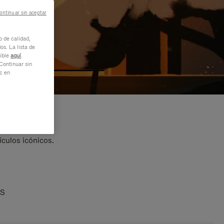
ontinuar sin aceptar
o de calidad,
os. La lista de
nible
aquí
.
Continuar sin
ic en
ículos icónicos.
AS