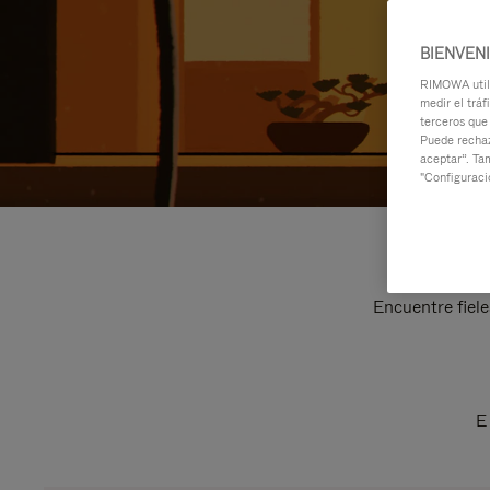
BIENVEN
RIMOWA utili
medir el tráf
terceros que
Puede rechaz
aceptar”. Ta
"Configuraci
Encuentre fiele
E