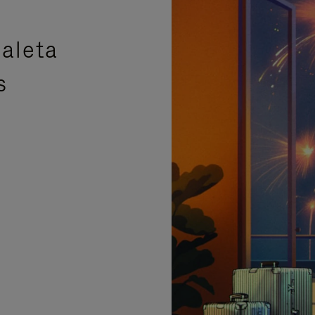
aleta
s