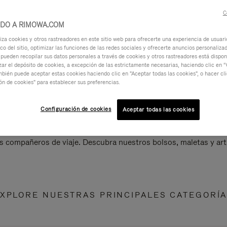
C
IDO A RIMOWA.COM
za cookies y otros rastreadores en este sitio web para ofrecerte una experiencia de usuari
ico del sitio, optimizar las funciones de las redes sociales y ofrecerte anuncios personalizad
 pueden recopilar sus datos personales a través de cookies y otros rastreadores está dispo
ar el depósito de cookies, a excepción de las estrictamente necesarias, haciendo clic en “
mbién puede aceptar estas cookies haciendo clic en "Aceptar todas las cookies", o hacer cl
ón de cookies" para establecer sus preferencias.
Configuración de cookies
Aceptar todas las cookies
s compañeros de viaje. Descubra nuestros bolsos, maletas y art
XPLORE NUESTRAS PRINCIPALES CATEGORÍ