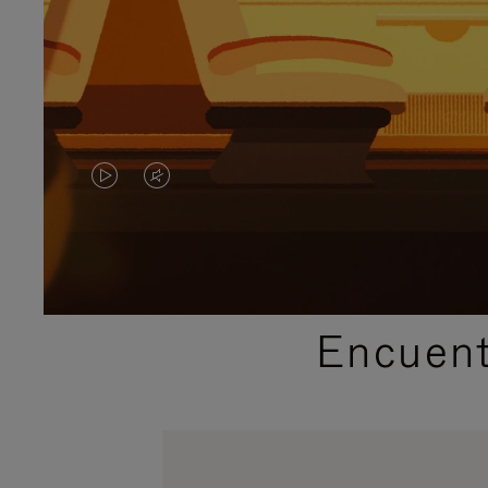
EL
EL
VÍDEO
SONIDO
NO
DEL
ESTÁ
VÍDEO
Encuent
PAUSADO,
ESTÁ
PULSE
DESACTIVADO:
PARA
PULSE
PAUSARLO.
PARA