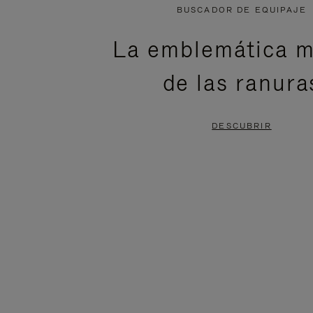
NO
DEL
BUSCADOR DE EQUIPAJE
ESTÁ
VÍDEO
La emblemática m
PAUSADO,
ESTÁ
de las ranura
PULSE
DESACTIVADO:
PARA
PULSE
DESCUBRIR
PAUSARLO.
PARA
ACTIVARLO.