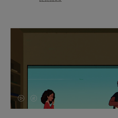
DESCUBRIR
EL
EL
VÍDEO
SONIDO