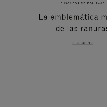
NO
DEL
BUSCADOR DE EQUIPAJE
ESTÁ
VÍDEO
La emblemática m
PAUSADO,
ESTÁ
de las ranura
PULSE
DESACTIVADO:
PARA
PULSE
DESCUBRIR
PAUSARLO.
PARA
ACTIVARLO.