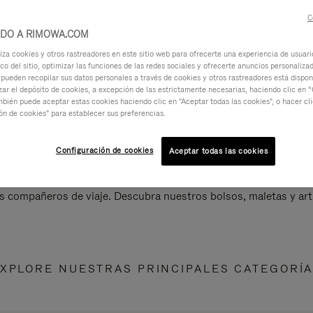
C
IDO A RIMOWA.COM
za cookies y otros rastreadores en este sitio web para ofrecerte una experiencia de usuari
ico del sitio, optimizar las funciones de las redes sociales y ofrecerte anuncios personalizad
 pueden recopilar sus datos personales a través de cookies y otros rastreadores está dispo
ar el depósito de cookies, a excepción de las estrictamente necesarias, haciendo clic en “
mbién puede aceptar estas cookies haciendo clic en "Aceptar todas las cookies", o hacer cl
ón de cookies" para establecer sus preferencias.
Configuración de cookies
Aceptar todas las cookies
s compañeros de viaje. Descubra nuestros bolsos, maletas y art
XPLORE NUESTRAS PRINCIPALES CATEGORÍ