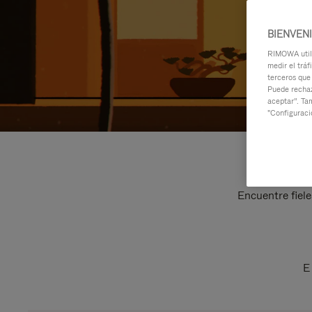
BIENVEN
RIMOWA utili
medir el tráf
terceros que
Puede rechaz
aceptar”. Ta
"Configuraci
Encuentre fiele
E