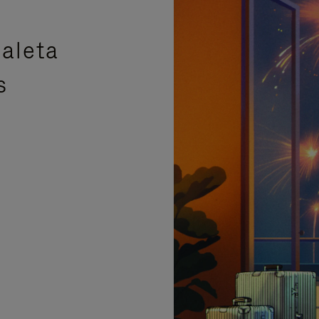
aleta
s