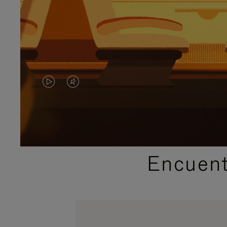
EL
EL
VÍDEO
SONIDO
NO
DEL
ESTÁ
VÍDEO
Encuent
PAUSADO,
ESTÁ
PULSE
DESACTIVADO:
PARA
PULSE
PAUSARLO.
PARA