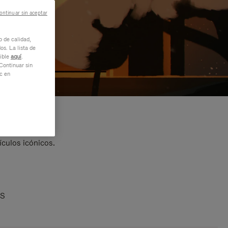
ontinuar sin aceptar
o de calidad,
os. La lista de
nible
aquí
.
Continuar sin
ic en
ículos icónicos.
AS