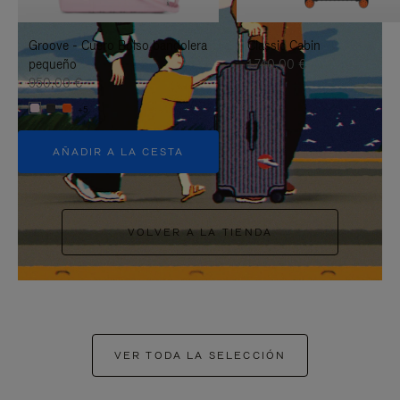
PAUSARLO.
PARA
Groove - Cuero Bolso bandolera
Classic Cabin
ACTIVARLO.
pequeño
1.740,00 €
950,00 €
+5
AÑADIR A LA CESTA
VOLVER A LA TIENDA
VER TODA LA SELECCIÓN