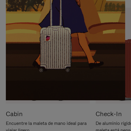
PARA
PULSE
PAUSARLO.
PARA
ACTIVARLO.
Cabin
Check-In
Encuentre la maleta de mano ideal para
De aluminio rígid
viajar ligero.
maleta está pens