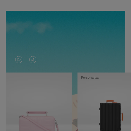
EL
EL
VÍDEO
SONIDO
Personalizar
NO
DEL
ESTÁ
VÍDEO
PAUSADO,
ESTÁ
PULSE
DESACTIVADO:
PARA
PULSE