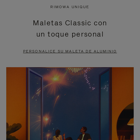
NO
DEL
RIMOWA UNIQUE
ESTÁ
VÍDEO
Maletas Classic con
PAUSADO,
ESTÁ
un toque personal
PULSE
DESACTIVADO:
PARA
PULSE
PERSONALICE SU MALETA DE ALUMINIO
PAUSARLO.
PARA
ACTIVARLO.