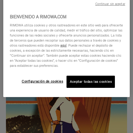
Continuar sin aceptar
BIENVENIDO A RIMOWA.COM
RIMOWA utiliza cookies y otros rastreadores en este sitio web para ofrecerte
una experiencia de usuario de calidad, medir el tráfico del sitio, optimizar las
funciones de las redes sociales y ofrecerte anuncios personalizados. La lista
de terceros que pueden recopilar sus datos personales a través de cookies y
otros rastreadores está disponible
aquí
. Puede rechazar el depósito de
cookies, a excepción de las estrictamente necesarias, haciendo clic en
“Continuar sin aceptar”. También puede aceptar estas cookies haciendo clic
en "Aceptar todas las cookies", o hacer clic en "Configuración de cookies"
para establecer sus preferencias.
EL
EL
Configuración de cookies
Aceptar todas las cookies
VÍDEO
SONIDO
NO
DEL
IDAS DE REGALO CUIDADOSAMENTE ELEGIDAS
ESTÁ
VÍDEO
Encuentre su compañero de
PAUSADO,
ESTÁ
viaje ideal
PULSE
DESACTIVADO: