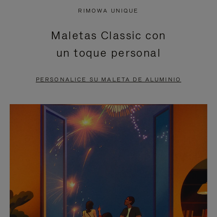
NO
DEL
RIMOWA UNIQUE
ESTÁ
VÍDEO
Maletas Classic con
PAUSADO,
ESTÁ
un toque personal
PULSE
DESACTIVADO:
PARA
PULSE
PERSONALICE SU MALETA DE ALUMINIO
PAUSARLO.
PARA
ACTIVARLO.