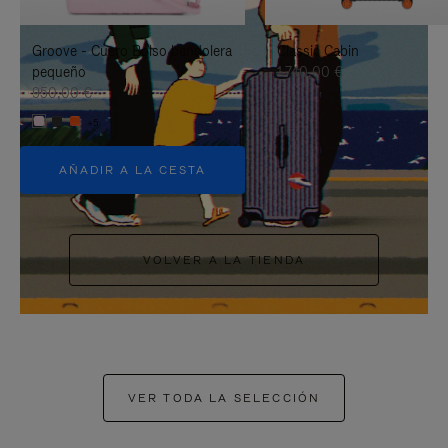
PAUSARLO.
PARA
Groove - Cuero Bolso bandolera
Classic Cabin
ACTIVARLO.
pequeño
1.740,00 €
950,00 €
+5
AÑADIR A LA CESTA
VOLVER A LA TIENDA
VER TODA LA SELECCIÓN