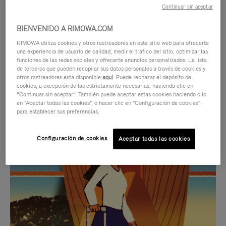
Continuar sin aceptar
BIENVENIDO A RIMOWA.COM
RIMOWA utiliza cookies y otros rastreadores en este sitio web para ofrecerte
una experiencia de usuario de calidad, medir el tráfico del sitio, optimizar las
funciones de las redes sociales y ofrecerte anuncios personalizados. La lista
de terceros que pueden recopilar sus datos personales a través de cookies y
otros rastreadores está disponible
aquí
. Puede rechazar el depósito de
cookies, a excepción de las estrictamente necesarias, haciendo clic en
“Continuar sin aceptar”. También puede aceptar estas cookies haciendo clic
en "Aceptar todas las cookies", o hacer clic en "Configuración de cookies"
para establecer sus preferencias.
EL
EL
Configuración de cookies
Aceptar todas las cookies
VÍDEO
SONIDO
NO
DEL
IDAS DE REGALO CUIDADOSAMENTE ELEGIDAS
ESTÁ
VÍDEO
Encuentre su compañero de
PAUSADO,
ESTÁ
viaje ideal
PULSE
DESACTIVADO: