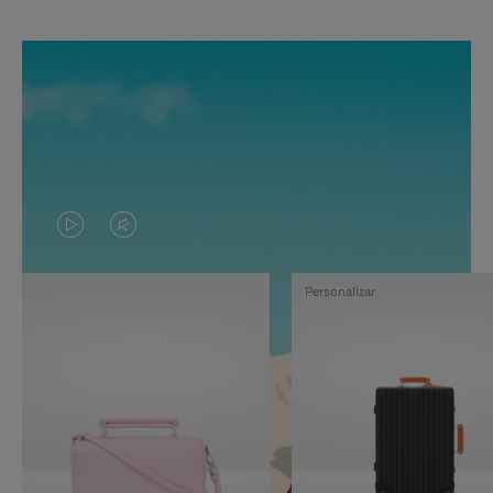
EL
EL
VÍDEO
SONIDO
Personalizar
NO
DEL
ESTÁ
VÍDEO
PAUSADO,
ESTÁ
PULSE
DESACTIVADO:
PARA
PULSE