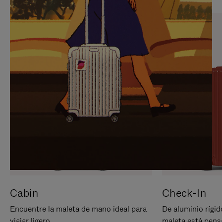
PARA
PULSE
PAUSARLO.
PARA
ACTIVARLO.
Cabin
Check-In
Encuentre la maleta de mano ideal para
De aluminio rígid
viajar ligero.
maleta está pens