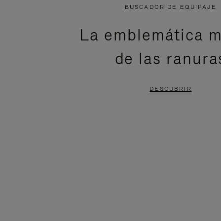
NO
DEL
BUSCADOR DE EQUIPAJE
ESTÁ
VÍDEO
La emblemática m
PAUSADO,
ESTÁ
de las ranura
PULSE
DESACTIVADO:
PARA
PULSE
DESCUBRIR
PAUSARLO.
PARA
ACTIVARLO.