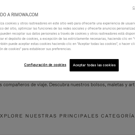
C
IDO A RIMOWA.COM
za cookies y otros rastreadores en este sitio web para ofrecerte una experiencia de usuari
ico del sitio, optimizar las funciones de las redes sociales y ofrecerte anuncios personalizad
 pueden recopilar sus datos personales a través de cookies y otros rastreadores está dispo
ar el depósito de cookies, a excepción de las estrictamente necesarias, haciendo clic en “
mbién puede aceptar estas cookies haciendo clic en "Aceptar todas las cookies", o hacer cl
ón de cookies" para establecer sus preferencias.
Configuración de cookies
Aceptar todas las cookies
s compañeros de viaje. Descubra nuestros bolsos, maletas y art
XPLORE NUESTRAS PRINCIPALES CATEGORÍ