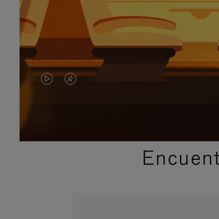
EL
EL
VÍDEO
SONIDO
NO
DEL
ESTÁ
VÍDEO
Encuent
PAUSADO,
ESTÁ
PULSE
DESACTIVADO:
PARA
PULSE
PAUSARLO.
PARA