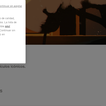
ontinuar sin aceptar
o de calidad,
os. La lista de
nible
aquí
.
Continuar sin
ic en
ículos icónicos.
AS