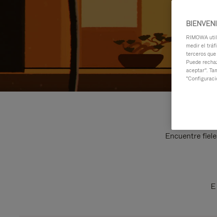
BIENVEN
RIMOWA utili
medir el tráf
terceros que
Puede rechaz
aceptar”. Ta
"Configuraci
Encuentre fiele
E