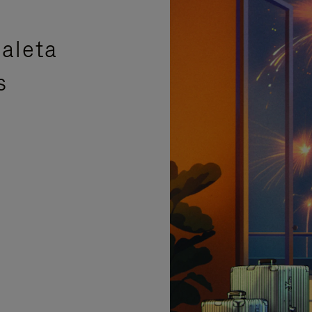
aleta
s