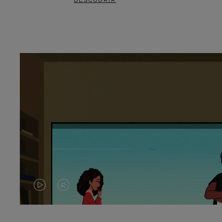
DESCUBRIR
EL
EL
VÍDEO
SONIDO