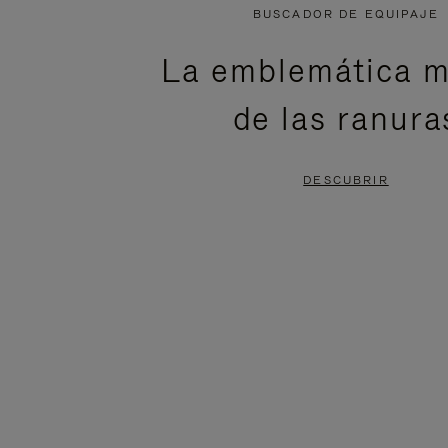
NO
DEL
BUSCADOR DE EQUIPAJE
ESTÁ
VÍDEO
La emblemática m
PAUSADO,
ESTÁ
de las ranura
PULSE
DESACTIVADO:
PARA
PULSE
DESCUBRIR
PAUSARLO.
PARA
ACTIVARLO.