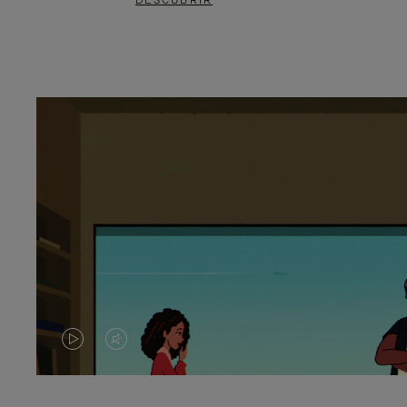
DESCUBRIR
EL
EL
VÍDEO
SONIDO