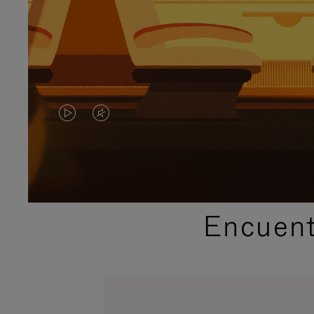
EL
EL
VÍDEO
SONIDO
NO
DEL
ESTÁ
VÍDEO
Encuent
PAUSADO,
ESTÁ
PULSE
DESACTIVADO:
PARA
PULSE
PAUSARLO.
PARA