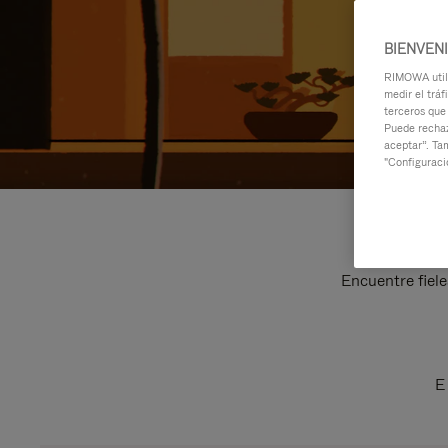
BIENVEN
RIMOWA utili
medir el tráf
terceros que
Puede rechaz
aceptar”. Ta
"Configuraci
Encuentre fiele
E