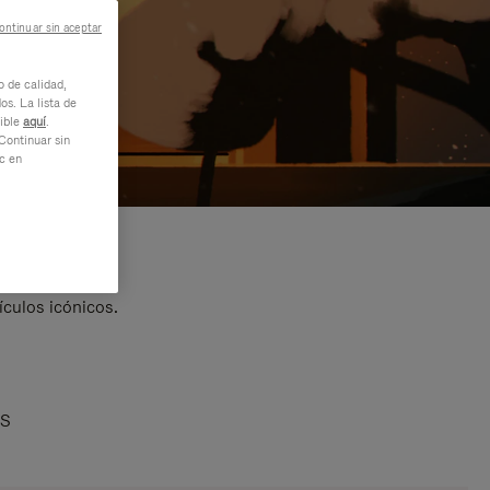
ontinuar sin aceptar
o de calidad,
os. La lista de
nible
aquí
.
Continuar sin
ic en
ículos icónicos.
AS