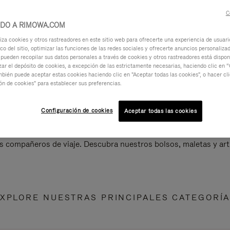
C
IDO A RIMOWA.COM
za cookies y otros rastreadores en este sitio web para ofrecerte una experiencia de usuari
ico del sitio, optimizar las funciones de las redes sociales y ofrecerte anuncios personalizad
 pueden recopilar sus datos personales a través de cookies y otros rastreadores está dispo
ar el depósito de cookies, a excepción de las estrictamente necesarias, haciendo clic en “
mbién puede aceptar estas cookies haciendo clic en "Aceptar todas las cookies", o hacer cl
ón de cookies" para establecer sus preferencias.
Configuración de cookies
Aceptar todas las cookies
s compañeros de viaje. Descubra nuestros bolsos, maletas y art
XPLORE NUESTRAS PRINCIPALES CATEGORÍ