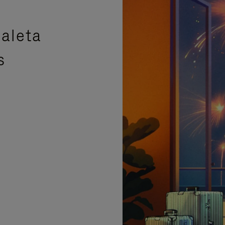
aleta
s