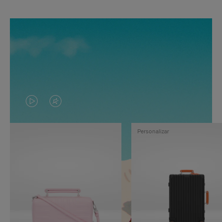
EL
EL
VÍDEO
SONIDO
Personalizar
NO
DEL
ESTÁ
VÍDEO
PAUSADO,
ESTÁ
PULSE
DESACTIVADO:
PARA
PULSE