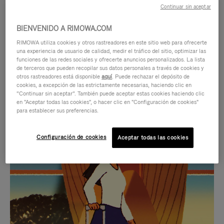
Continuar sin aceptar
BIENVENIDO A RIMOWA.COM
RIMOWA utiliza cookies y otros rastreadores en este sitio web para ofrecerte
una experiencia de usuario de calidad, medir el tráfico del sitio, optimizar las
funciones de las redes sociales y ofrecerte anuncios personalizados. La lista
de terceros que pueden recopilar sus datos personales a través de cookies y
otros rastreadores está disponible
aquí
. Puede rechazar el depósito de
cookies, a excepción de las estrictamente necesarias, haciendo clic en
“Continuar sin aceptar”. También puede aceptar estas cookies haciendo clic
en "Aceptar todas las cookies", o hacer clic en "Configuración de cookies"
para establecer sus preferencias.
EL
EL
Configuración de cookies
Aceptar todas las cookies
VÍDEO
SONIDO
NO
DEL
IDAS DE REGALO CUIDADOSAMENTE ELEGIDAS
ESTÁ
VÍDEO
Encuentre su compañero de
PAUSADO,
ESTÁ
viaje ideal
PULSE
DESACTIVADO: