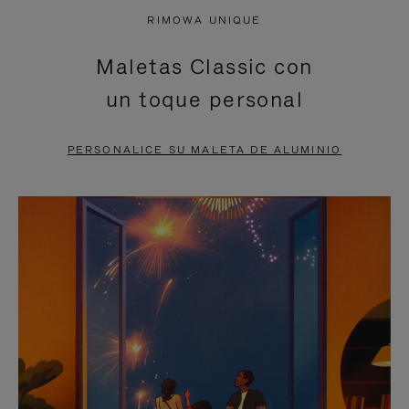
NO
DEL
RIMOWA UNIQUE
ESTÁ
VÍDEO
Maletas Classic con
PAUSADO,
ESTÁ
un toque personal
PULSE
DESACTIVADO:
PARA
PULSE
PERSONALICE SU MALETA DE ALUMINIO
PAUSARLO.
PARA
ACTIVARLO.