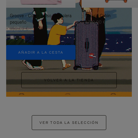
PAUSARLO.
PARA
Groove - Cuero Bolso bandolera
Classic Cabin
ACTIVARLO.
pequeño
1.740,00 €
950,00 €
+5
AÑADIR A LA CESTA
VOLVER A LA TIENDA
VER TODA LA SELECCIÓN