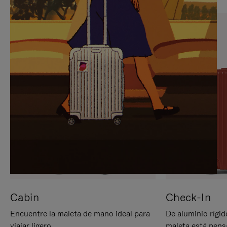
PARA
PULSE
PAUSARLO.
PARA
ACTIVARLO.
Cabin
Check-In
Encuentre la maleta de mano ideal para
De aluminio rígid
viajar ligero.
maleta está pens