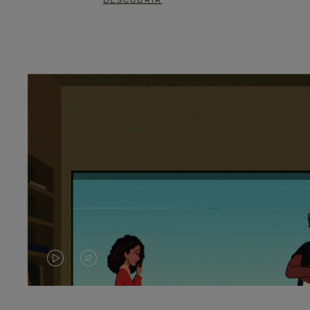
DESCUBRIR
EL
EL
VÍDEO
SONIDO