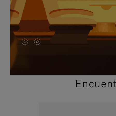
EL
EL
VÍDEO
SONIDO
NO
DEL
ESTÁ
VÍDEO
Encuent
PAUSADO,
ESTÁ
PULSE
DESACTIVADO:
PARA
PULSE
PAUSARLO.
PARA