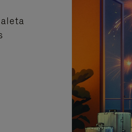
aleta
s