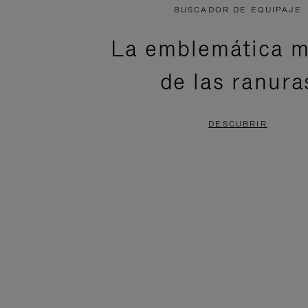
NO
DEL
BUSCADOR DE EQUIPAJE
ESTÁ
VÍDEO
La emblemática m
PAUSADO,
ESTÁ
de las ranura
PULSE
DESACTIVADO:
PARA
PULSE
DESCUBRIR
PAUSARLO.
PARA
ACTIVARLO.