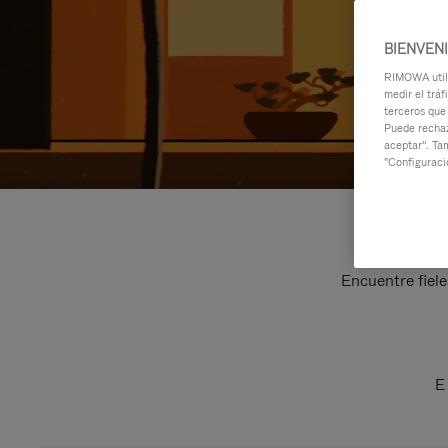
BIENVEN
RIMOWA utili
medir el tráf
terceros que
Puede rechaz
aceptar”. Ta
"Configuraci
Encuentre fiele
E