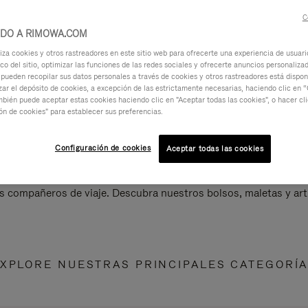
C
IDO A RIMOWA.COM
za cookies y otros rastreadores en este sitio web para ofrecerte una experiencia de usuari
ico del sitio, optimizar las funciones de las redes sociales y ofrecerte anuncios personalizad
 pueden recopilar sus datos personales a través de cookies y otros rastreadores está dispo
ar el depósito de cookies, a excepción de las estrictamente necesarias, haciendo clic en “
mbién puede aceptar estas cookies haciendo clic en "Aceptar todas las cookies", o hacer cl
ón de cookies" para establecer sus preferencias.
Configuración de cookies
Aceptar todas las cookies
s compañeros de viaje. Descubra nuestros bolsos, maletas y art
XPLORE NUESTRAS PRINCIPALES CATEGORÍ