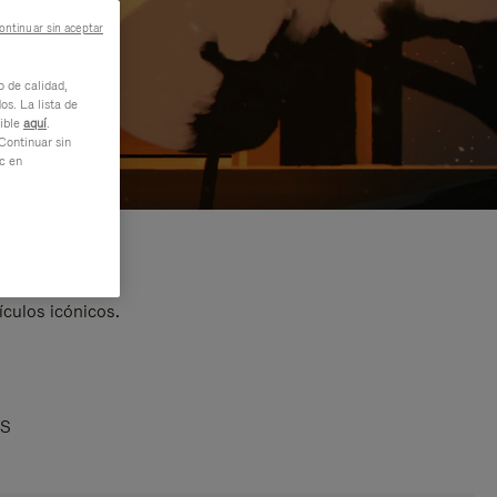
ontinuar sin aceptar
o de calidad,
os. La lista de
nible
aquí
.
Continuar sin
ic en
ículos icónicos.
AS