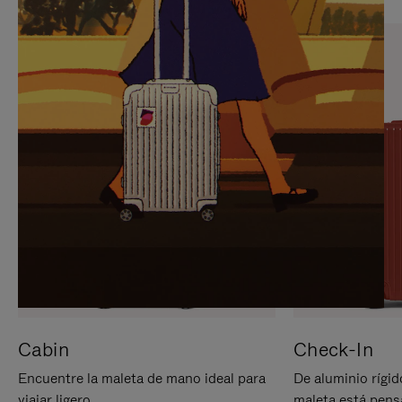
PARA
PULSE
PAUSARLO.
PARA
ACTIVARLO.
Cabin
Check-In
Encuentre la maleta de mano ideal para
De aluminio rígid
viajar ligero.
maleta está pens