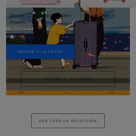
PAUSARLO.
PARA
Groove - Cuero Bolso bandolera
Classic Cabin
ACTIVARLO.
pequeño
1.740,00 €
950,00 €
+5
AÑADIR A LA CESTA
VOLVER A LA TIENDA
VER TODA LA SELECCIÓN