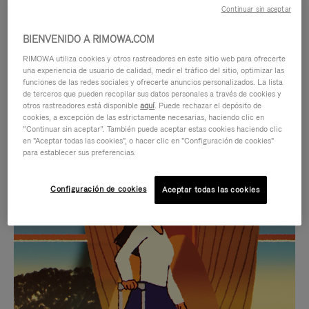
Continuar sin aceptar
BIENVENIDO A RIMOWA.COM
RIMOWA utiliza cookies y otros rastreadores en este sitio web para ofrecerte
una experiencia de usuario de calidad, medir el tráfico del sitio, optimizar las
funciones de las redes sociales y ofrecerte anuncios personalizados. La lista
de terceros que pueden recopilar sus datos personales a través de cookies y
otros rastreadores está disponible
aquí
. Puede rechazar el depósito de
cookies, a excepción de las estrictamente necesarias, haciendo clic en
“Continuar sin aceptar”. También puede aceptar estas cookies haciendo clic
en "Aceptar todas las cookies", o hacer clic en "Configuración de cookies"
para establecer sus preferencias.
EL
EL
Configuración de cookies
Aceptar todas las cookies
VÍDEO
SONIDO
NO
DEL
IDAS DE REGALO CUIDADOSAMENTE ELEGIDAS
ESTÁ
VÍDEO
Encuentre su compañero de
PAUSADO,
ESTÁ
viaje ideal
PULSE
DESACTIVADO: