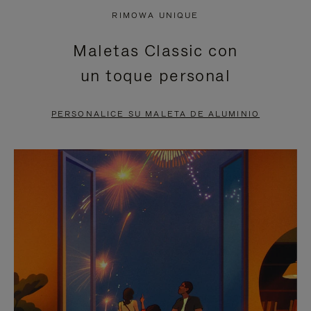
NO
DEL
RIMOWA UNIQUE
ESTÁ
VÍDEO
Maletas Classic con
PAUSADO,
ESTÁ
un toque personal
PULSE
DESACTIVADO:
PARA
PULSE
PERSONALICE SU MALETA DE ALUMINIO
PAUSARLO.
PARA
ACTIVARLO.