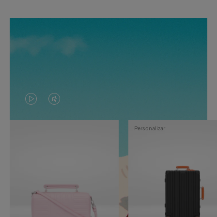
EL
EL
VÍDEO
SONIDO
Personalizar
NO
DEL
ESTÁ
VÍDEO
PAUSADO,
ESTÁ
PULSE
DESACTIVADO:
PARA
PULSE